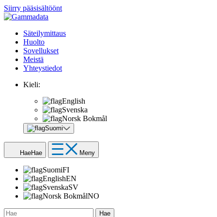
Siirry pääsisältöönt
Säteilymittaus
Huolto
Sovellukset
Meistä
Yhteystiedot
Kieli:
English
Svenska
Norsk Bokmål
Suomi
Hae
Hae
Meny
Suomi
FI
English
EN
Svenska
SV
Norsk Bokmål
NO
Hae