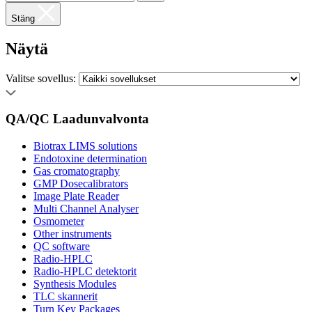
Stäng
Näytä
Valitse sovellus:
QA/QC Laadunvalvonta
Biotrax LIMS solutions
Endotoxine determination
Gas cromatography
GMP Dosecalibrators
Image Plate Reader
Multi Channel Analyser
Osmometer
Other instruments
QC software
Radio-HPLC
Radio-HPLC detektorit
Synthesis Modules
TLC skannerit
Turn Key Packages