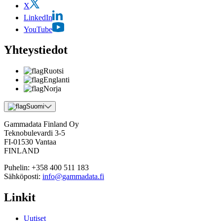
X
LinkedIn
YouTube
Yhteystiedot
Ruotsi
Englanti
Norja
Suomi
Gammadata Finland Oy
Teknobulevardi 3-5
FI-01530 Vantaa
FINLAND
Puhelin:
+358 400 511 183
Sähköposti:
info@gammadata.fi
Linkit
Uutiset