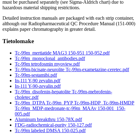
must be purchased separately (see Sigma-Aldrich chart) due to
hazardous material shipping restrictions.
Detailed instruction manuals are packaged with each strip container,
although our Radiopharmaceutical QC Procedure Manual (151-000)
explains paper chromatography in greater detail.
Tietolomake
Tc-99m_mertiatide MAG3 150-951 150-952.pdf
Tc-99m_monoclonal_antibodies.pdf
Tc-99m tetrofosmin myoview.pdf
Tc-99m-bicisate-neurolite Tc-99m-exametazine-ceretec.pdf
Tc-99m-sestamibi.pdf
In-111 Y-90 zevalin.pdf
In-111 Y-90-zevalin.pdf
Tc-99m_disofenin-hepatolite Tc-99m-mebrofenin-
choletec.pdf
Tc-99m_DTPA Tc-99m_PYP Tc-99m-HDP_Tc-99m-HMDP
Tc-99m_MDP-medronate-tc-99m_MAAv 150-001_150-
005.pdf
Aluminum breakthru 150-78X.pdf
FDG-radiochemical-purity 150-127.pdf
Tc-99m labeled DMSA 150-025.pdf