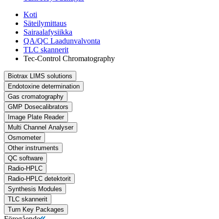
Koti
Säteilymittaus
Sairaalafysiikka
QA/QC Laadunvalvonta
TLC skannerit
Tec-Control Chromatography
Biotrax LIMS solutions
Endotoxine determination
Gas cromatography
GMP Dosecalibrators
Image Plate Reader
Multi Channel Analyser
Osmometer
Other instruments
QC software
Radio-HPLC
Radio-HPLC detektorit
Synthesis Modules
TLC skannerit
Turn Key Packages
Föregående