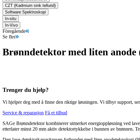
CZT (Kadmium sink tellurid)
Software Spektroskopi
In-situ
In-Vivo
Föregående
Se fler
Brønndetektor med liten anode
Trenger du hjelp?
Vi hjelper deg med å finne den riktige løsningen. Vi tilbyr support, ser
Service & reparasjon
Få et tilbud
SAGe Brønndetektor kombinerer utmerket energioppløsning ved lave og
etterlater minst 20 mm aktiv detektortykkelse i bunnen av brønnen. T
Den lave detektorkapasitansen forbundet med liten anodeteknologi (