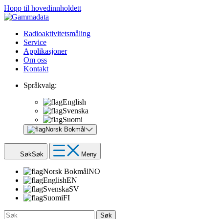
Hopp til hovedinnholdett
Radioaktivitetsmåling
Service
Applikasjoner
Om oss
Kontakt
Språkvalg:
English
Svenska
Suomi
Norsk Bokmål
Søk
Søk
Meny
Norsk Bokmål
NO
English
EN
Svenska
SV
Suomi
FI
Søk