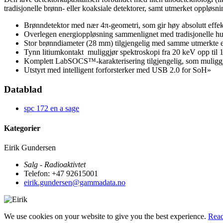
tradisjonelle brønn- eller koaksiale detektorer, samt utmerket oppløsn
Brønndetektor med nær 4π-geometri, som gir høy absolutt effekt
Overlegen energioppløsning sammenlignet med tradisjonelle hul
Stor brønndiameter (28 mm) tilgjengelig med samme utmerkte
Tynn litiumkontakt muliggjør spektroskopi fra 20 keV opp til
Komplett LabSOCS™-karakterisering tilgjengelig, som muliggj
Utstyrt med intelligent forforsterker med USB 2.0 for SoH»
Datablad
spc 172 en a sage
Kategorier
Eirik Gundersen
Salg - Radioaktivtet
Telefon: +47 92615001
eirik.gundersen@gammadata.no
We use cookies on your website to give you the best experience.
Read