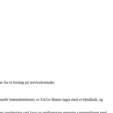
e for et forslag på servicekontrakt.
nelle brønndetektorer, er SAGe Brønn laget med et blindhull, og
gen oppløsning ved lave og mellomstore energier sammenlignet med