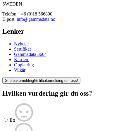
SWEDEN
Telefon:
+46 (0)18 566800
E-post:
info@gammadata.no
Lenker
Nyheter
Sertifikat
Gammadata 360°
Karriere
Opplæring
Vilkår
Gi tilbakemelding
Gi tilbakemelding om oss!
Hvilken vurdering gir du oss?
Ett