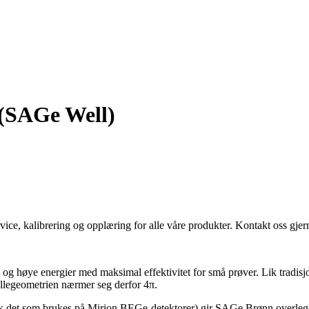
 (SAGe Well)
vice, kalibrering og opplæring for alle våre produkter. Kontakt oss gjern
 høye energier med maksimal effektivitet for små prøver. Lik tradisjo
ellegeometrien nærmer seg derfor 4π.
lik det som brukes på Mirion BEGe-detektorer) gir SAGe Brønn overle