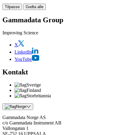
Tilpasse
Godta alle
Gammadata Group
Improving Science
X
LinkedIn
YouTube
Kontakt
Sverige
Finland
Storbritannia
Norge
Gammadata Norge AS
c/o Gammadata Instrument AB
Vallongatan 1
SE-752 16 UPPSALA