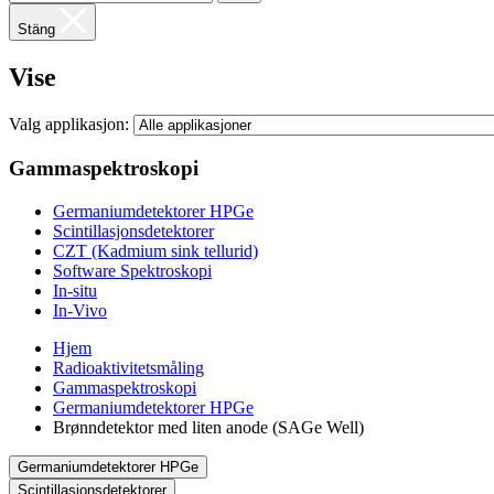
Stäng
Vise
Valg applikasjon:
Gammaspektroskopi
Germaniumdetektorer HPGe
Scintillasjonsdetektorer
CZT (Kadmium sink tellurid)
Software Spektroskopi
In-situ
In-Vivo
Hjem
Radioaktivitetsmåling
Gammaspektroskopi
Germaniumdetektorer HPGe
Brønndetektor med liten anode (SAGe Well)
Germaniumdetektorer HPGe
Scintillasjonsdetektorer