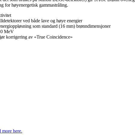
ing for høyenergetisk gammastråling.
ivitet
ldetektorer ved både lave og høye energier
 energioppløsning som standard (16 mm) brønndimensjoner
 10 MeV
ør korrigering av «True Coincidence»
 more here.