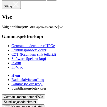
Stäng
Vise
Valg applikasjon:
Gammaspektroskopi
Germaniumdetektorer HPGe
Scintillasjonsdetektorer
CZT (Kadmium sink tellurid)
Software Spektroskopi
In-situ
In-Vivo
Hjem
Radioaktivitetsmåling
Gammaspektroskopi
Scintillasjonsdetektorer
Germaniumdetektorer HPGe
Scintillasjonsdetektorer
CZT (Kadmium sink tellurid)