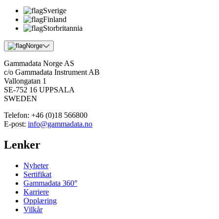
Sverige
Finland
Storbritannia
Norge
Gammadata Norge AS
c/o Gammadata Instrument AB
Vallongatan 1
SE-752 16 UPPSALA
SWEDEN
Telefon:
+46 (0)18 566800
E-post:
info@gammadata.no
Lenker
Nyheter
Sertifikat
Gammadata 360°
Karriere
Opplæring
Vilkår