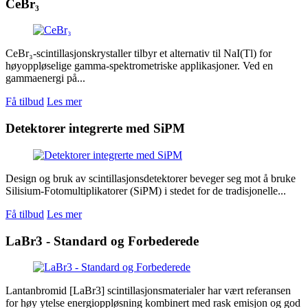
CeBr₃
CeBr₃-scintillasjonskrystaller tilbyr et alternativ til NaI(Tl) for
høyoppløselige gamma-spektrometriske applikasjoner. Ved en
gammaenergi på...
Få tilbud
Les mer
Detektorer integrerte med SiPM
Design og bruk av scintillasjonsdetektorer beveger seg mot å bruke
Silisium-Fotomultiplikatorer (SiPM) i stedet for de tradisjonelle...
Få tilbud
Les mer
LaBr3 - Standard og Forbederede
Lantanbromid [LaBr3] scintillasjonsmaterialer har vært referansen
for høy ytelse energioppløsning kombinert med rask emisjon og god