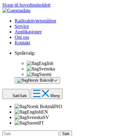
Hopp til hovedinnholdett
Radioaktivitetsmåling
Service
Applikasjoner
Om oss
Kontakt
Språkvalg:
English
Svenska
Suomi
Norsk Bokmål
Søk
Søk
Meny
Norsk Bokmål
NO
English
EN
Svenska
SV
Suomi
FI
Søk