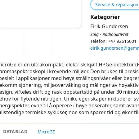
Service & reparasjon
Kategorier
Eirik Gundersen
Salg - Radioaktivtet
Telefon: +47 92615001
eirik.gundersen@gam
icroGe er en ultrakompakt, elektrisk kjølt HPGe-detektor (
ammaspektroskopi i krevende miljøer. Den brukes til presis i
pesielt i applikasjoner med høye strålingsnivåer eller begre
ekommisjonering, miljøovervåking og målinger av høyaktive
esign, vifteløs drift og rask oppstartstid på under 30 minut
ehov for flytende nitrogen. Unike egenskaper inkluderer s
nergispekter, evne til å operere i høye doserater, samt av
ullstendige termiske sykluser, noe som sparer tid og øker til
DATABLAD
MicroGE