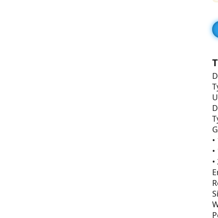
T
D
T
U
D
T
G
•
•
•
E
R
S
W
P