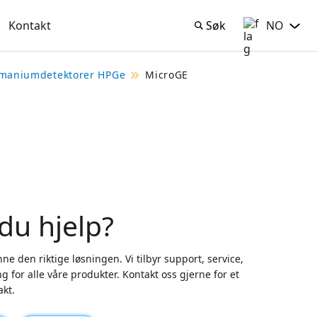
Kontakt
Søk
NO
Søk
Norsk Bokmå
maniumdetektorer HPGe
MicroGE
du hjelp?
ne den riktige løsningen. Vi tilbyr support, service,
g for alle våre produkter. Kontakt oss gjerne for et
akt.