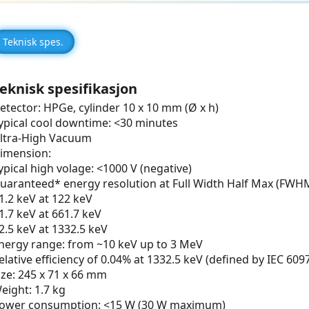
Teknisk spes.
eknisk spesifikasjon
etector: HPGe, cylinder 10 x 10 mm (Ø x h)
ypical cool downtime: <30 minutes
ltra-High Vacuum
imension:
ypical high volage: <1000 V (negative)
uaranteed* energy resolution at Full Width Half Max (FWH
 1.2 keV at 122 keV
 1.7 keV at 661.7 keV
 2.5 keV at 1332.5 keV
nergy range: from ~10 keV up to 3 MeV
elative efficiency of 0.04% at 1332.5 keV (defined by IEC 609
ize: 245 x 71 x 66 mm
eight: 1.7 kg
ower consumption: <15 W (30 W maximum)