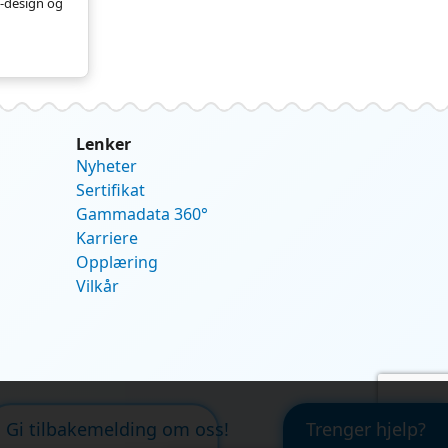
tt-design og
Lenker
Nyheter
Sertifikat
Gammadata 360°
Karriere
Opplæring
Vilkår
Gi tilbakemelding om oss!
Trenger hjelp?