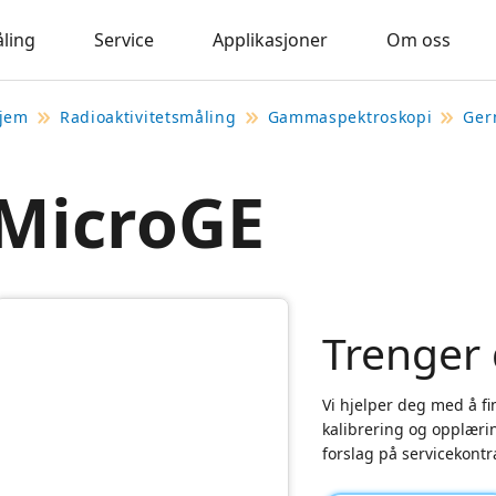
åling
Service
Applikasjoner
Om oss
jem
Radioaktivitetsmåling
Gammaspektroskopi
Ger
MicroGE
Trenger 
Vi hjelper deg med å fin
kalibrering og opplærin
forslag på servicekontr