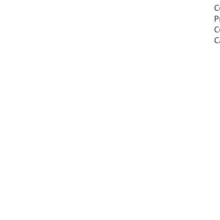
C
P
C
C