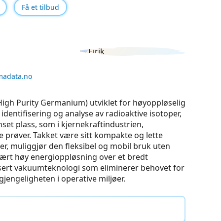
Få et tilbud
madata.no
High Purity Germanium) utviklet for høyoppløselig
dentifisering og analyse av radioaktive isotoper,
nset plass, som i kjernekraftindustrien,
 prøver. Takket være sitt kompakte og lette
ter, muliggjør den fleksibel og mobil bruk uten
vært høy energioppløsning over et bredt
ansert vakuumteknologi som eliminerer behovet for
gjengeligheten i operative miljøer.