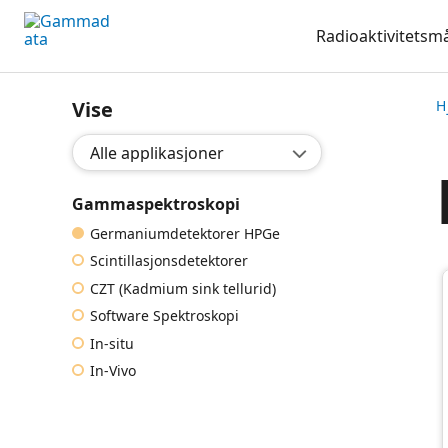
Hopp
Radioaktivitetsm
til
hovedinnholdett
Vise
H
Valg applikasjon:
Gammaspektroskopi
Germaniumdetektorer HPGe
Scintillasjonsdetektorer
CZT (Kadmium sink tellurid)
Software Spektroskopi
In-situ
In-Vivo