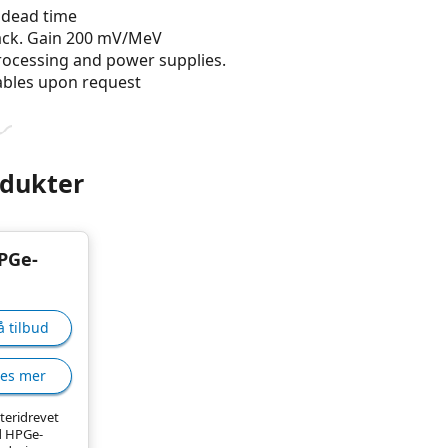
 dead time
back. Gain 200 mV/MeV
rocessing and power supplies.
ables upon request
odukter
PGe-
å tilbud
Les mer
teridrevet
 HPGe-