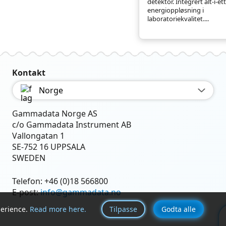
detektor. Integrert alt-i-e
energioppløsning i
laboratoriekvalitet....
Kontakt
Norge
Gammadata Norge AS
c/o Gammadata Instrument AB
Vallongatan 1
SE-752 16 UPPSALA
SWEDEN
Telefon:
+46 (0)18 566800
E-post:
info@gammadata.no
perience.
Read more here.
Tilpasse
Godta alle