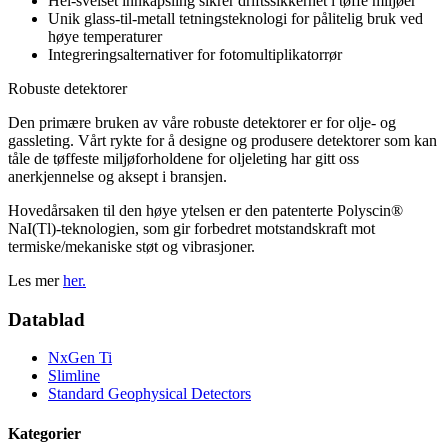
Hel-sveiset innkapsling sikrer driftssikkerhet i tøffe miljøer
Unik glass-til-metall tetningsteknologi for pålitelig bruk ved
høye temperaturer
Integreringsalternativer for fotomultiplikatorrør
Robuste detektorer
Den primære bruken av våre robuste detektorer er for olje- og
gassleting. Vårt rykte for å designe og produsere detektorer som kan
tåle de tøffeste miljøforholdene for oljeleting har gitt oss
anerkjennelse og aksept i bransjen.
Hovedårsaken til den høye ytelsen er den patenterte Polyscin®
NaI(Tl)-teknologien, som gir forbedret motstandskraft mot
termiske/mekaniske støt og vibrasjoner.
Les mer
her.
Datablad
NxGen Ti
Slimline
Standard Geophysical Detectors
Kategorier