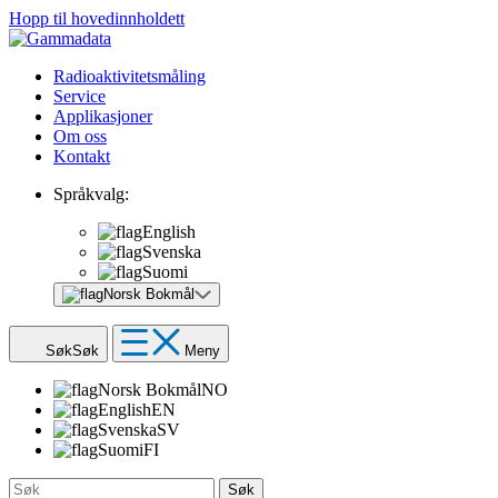
Hopp til hovedinnholdett
Radioaktivitetsmåling
Service
Applikasjoner
Om oss
Kontakt
Språkvalg:
English
Svenska
Suomi
Norsk Bokmål
Søk
Søk
Meny
Norsk Bokmål
NO
English
EN
Svenska
SV
Suomi
FI
Søk