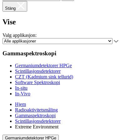
Stäng
Vise
Valg applikasjon:
Gammaspektroskopi
Germaniumdetektorer HPGe
Scintillasjonsdetektorer
CZT (Kadmium sink tellurid)
Software Spektroskopi
In-situ
In-Vivo
Hjem
Radioaktivitetsmåling
Gammaspektroskopi
Scintillasjonsdetektorer
Extreme Environment
Germaniumdetektorer HPGe