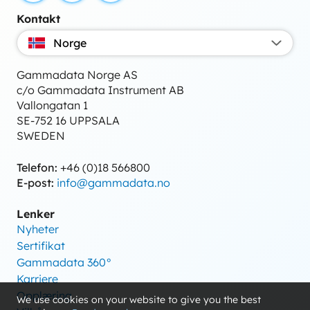
Kontakt
Norge
Gammadata Norge AS
c/o Gammadata Instrument AB
Vallongatan 1
SE-752 16 UPPSALA
SWEDEN
Telefon:
+46 (0)18 566800
E-post:
info@gammadata.no
Lenker
Nyheter
Sertifikat
Gammadata 360°
Karriere
Opplæring
We use cookies on your website to give you the best