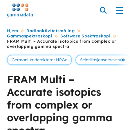
Hopp
til
Søk
Men
hovedinnholdett
Hjem
Radioaktivitetsmåling
Gammaspektroskopi
Software Spektroskopi
FRAM Multi – Accurate isotopics from complex or
overlapping gamma spectra
Germaniumdetektorer HPGe
Scintillasjonsdetektorer
Se 
FRAM Multi –
Accurate isotopics
from complex or
overlapping gamma