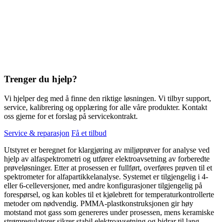
Trenger du hjelp?
Vi hjelper deg med å finne den riktige løsningen. Vi tilbyr support,
service, kalibrering og opplæring for alle våre produkter. Kontakt
oss gjerne for et forslag på servicekontrakt.
Service & reparasjon
Få et tilbud
Utstyret er beregnet for klargjøring av miljøprøver for analyse ved
hjelp av alfaspektrometri og utfører elektroavsetning av forberedte
prøveløsninger. Etter at prosessen er fullført, overføres prøven til et
spektrometer for alfapartikkelanalyse. Systemet er tilgjengelig i 4-
eller 6-celleversjoner, med andre konfigurasjoner tilgjengelig på
forespørsel, og kan kobles til et kjølebrett for temperaturkontrollerte
metoder om nødvendig. PMMA-plastkonstruksjonen gir høy
motstand mot gass som genereres under prosessen, mens keramiske
strømregulatorer sikrer stabil elektroavsetning og bidrar til lang