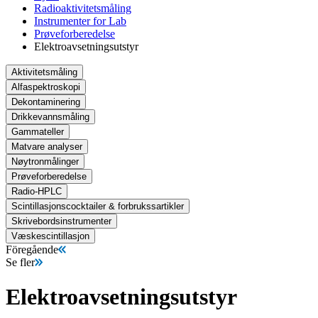
Radioaktivitetsmåling
Instrumenter for Lab
Prøveforberedelse
Elektroavsetningsutstyr
Aktivitetsmåling
Alfaspektroskopi
Dekontaminering
Drikkevannsmåling
Gammateller
Matvare analyser
Nøytronmålinger
Prøveforberedelse
Radio-HPLC
Scintillasjonscocktailer & forbrukssartikler
Skrivebordsinstrumenter
Væskescintillasjon
Föregående
Se fler
Elektroavsetningsutstyr