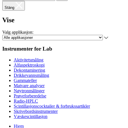
Stäng
Vise
Valg applikasjon:
Instrumenter for Lab
Aktivitetsmåling
Alfaspektroskopi
Dekontaminering
Drikkevannsmåling
Gammateller
Matvare analyser
Nøytronmålinger
Prøveforberedelse
Radio-HPLC
Scintillasjonscocktailer & forbrukssartikler
Skrivebordsinstrumenter
Væskescintillasjon
Hjem