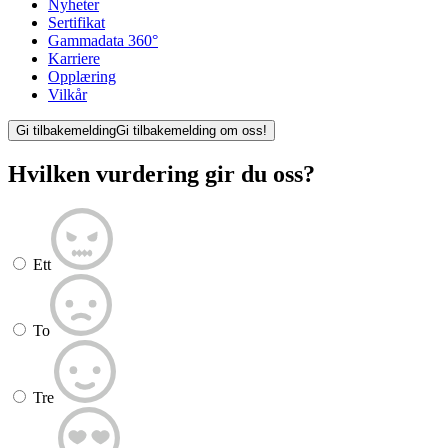
Nyheter
Sertifikat
Gammadata 360°
Karriere
Opplæring
Vilkår
Gi tilbakemelding
Gi tilbakemelding om oss!
Hvilken vurdering gir du oss?
Ett
To
Tre