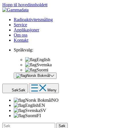
Hopp til hovedinnholdett
Radioaktivitetsmåling
Service
Applikasjoner
Om oss
Kontakt
Språkvalg:
English
Svenska
Suomi
Norsk Bokmål
Søk
Søk
Meny
Norsk Bokmål
NO
English
EN
Svenska
SV
Suomi
FI
Søk