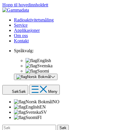
Hopp til hovedinnholdett
Radioaktivitetsmåling
Service
Applikasjoner
Om oss
Kontakt
Språkvalg:
English
Svenska
Suomi
Norsk Bokmål
Søk
Søk
Meny
Norsk Bokmål
NO
English
EN
Svenska
SV
Suomi
FI
Søk