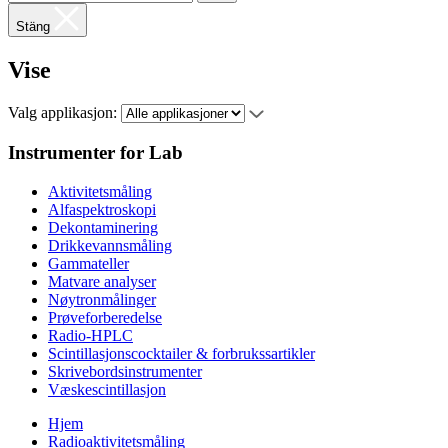
Stäng
Vise
Valg applikasjon:
Instrumenter for Lab
Aktivitetsmåling
Alfaspektroskopi
Dekontaminering
Drikkevannsmåling
Gammateller
Matvare analyser
Nøytronmålinger
Prøveforberedelse
Radio-HPLC
Scintillasjonscocktailer & forbrukssartikler
Skrivebordsinstrumenter
Væskescintillasjon
Hjem
Radioaktivitetsmåling