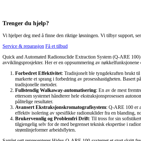
Trenger du hjelp?
Vi hjelper deg med å finne den riktige løsningen. Vi tilbyr support, ser
Service & reparasjon
Få et tilbud
Quick and Automated Radionuclide Extraction System (Q-ARE 100) fra H
avviklingsprosjekter. Her er en oppsummering av nøkkelfunksjonene og
Forbedret Effektivitet
: Tradisjonelt ble tyngdekraften brukt t
markerte et sprang i forbedring av prosesshastigheten. Basert p
tradisjonelle metoder.
Fullstendig Walkaway-automatisering
: En av de mest fremtr
ettersom systemet håndterer hele ekstraksjonsprosessen autonom
pålitelige resultater.
Avansert Ekstraksjonskromatografisystem
: Q-ARE 100 er an
effektiv isolering av spesifikke radionuklider fra en blanding, n
Brukervennlig og Problemfri Drift
: Til tross for sin sofist
tilgjengelig selv for de med begrenset teknisk ekspertise i radi
strømlinjeformer arbeidsflyten.
Samlet sett representerer Hidex Q-ARE 100-systemet et stort skritt fr