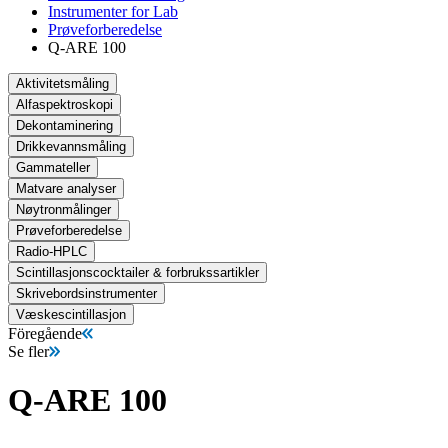
Instrumenter for Lab
Prøveforberedelse
Q-ARE 100
Aktivitetsmåling
Alfaspektroskopi
Dekontaminering
Drikkevannsmåling
Gammateller
Matvare analyser
Nøytronmålinger
Prøveforberedelse
Radio-HPLC
Scintillasjonscocktailer & forbrukssartikler
Skrivebordsinstrumenter
Væskescintillasjon
Föregående
Se fler
Q-ARE 100