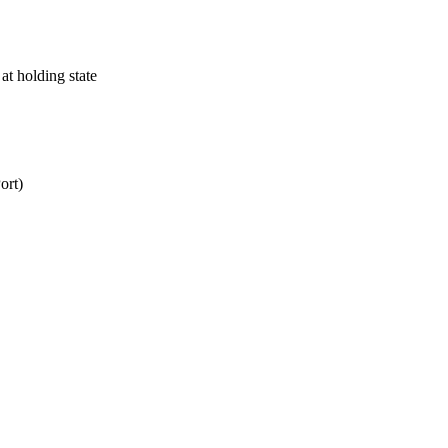
t holding state
ort)