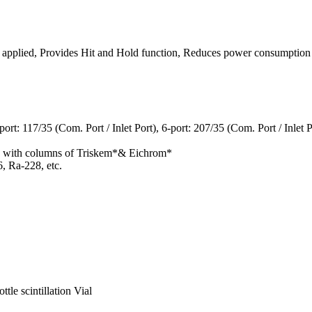
plied, Provides Hit and Hold function, Reduces power consumption a
port: 117/35 (Com. Port / Inlet Port), 6-port: 207/35 (Com. Port / Inlet P
le with columns of Triskem*& Eichrom*
, Ra-228, etc.
le scintillation Vial