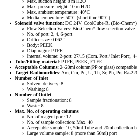
Max. suction height: 8 m H2O
Max. pressure height: 10 m H2O
Max. ambient temperature: 40°C
Media temperature: 50°C (short time 90°C)
Solenoid valve function
: DC 24V, CoolCube-R, (Bio-Chem*) ap
Flow Selection Valves: Bio-Chem* flow selection valve
No. of port: 2, 4, 6-port
Orifice size: 0.062”
Body: PEEK
Diaphragm: PTFE
Internal volume: 2-port: 27/15 (Com. Port / Inlet Port), 4-
Tube/Fitting material
: PTFE, PEEK, ETFE
Acceptable Columns
: 2~20ml column(PP or glass) compatib
Target Radionuclides
: Am, Cm, Pu, U, Th, Sr, Pb, Po, Ra-226
Number of Inlet
Solvent delivery: 8
Washing: 8
Number of Outlet
Sample fractionation: 8
Waste: 8
Max. No. of operating columns
No. of reagent port: 12
No. of sample collection: Max. 40
Acceptable sample: 10, 50ml Tube and 20ml collection bott
Large volume sample: 8 (more than 50ml) port