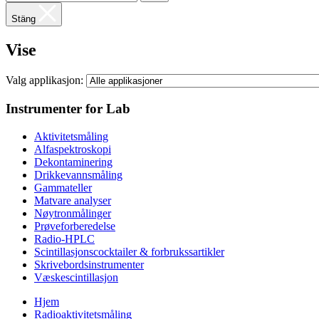
Stäng
Vise
Valg applikasjon:
Instrumenter for Lab
Aktivitetsmåling
Alfaspektroskopi
Dekontaminering
Drikkevannsmåling
Gammateller
Matvare analyser
Nøytronmålinger
Prøveforberedelse
Radio-HPLC
Scintillasjonscocktailer & forbrukssartikler
Skrivebordsinstrumenter
Væskescintillasjon
Hjem
Radioaktivitetsmåling