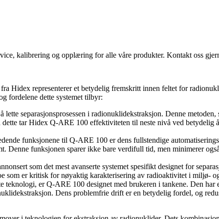
vice, kalibrering og opplæring for alle våre produkter. Kontakt oss gjern
idex representerer et betydelig fremskritt innen feltet for radionukli
 fordelene dette systemet tilbyr:
il å lette separasjonsprosessen i radionuklidekstraksjon. Denne metoden
å dette tar Hidex Q-ARE 100 effektiviteten til neste nivå ved betydelig
edende funksjonene til Q-ARE 100 er dens fullstendige automatiseringska
t. Denne funksjonen sparer ikke bare verdifull tid, men minimerer også 
nonsert som det mest avanserte systemet spesifikt designet for separasj
oe som er kritisk for nøyaktig karakterisering av radioaktivitet i miljø- 
ikerte teknologi, er Q-ARE 100 designet med brukeren i tankene. Den har 
onuklidekstraksjon. Dens problemfrie drift er en betydelig fordel, og re
emover i teknologien for ekstraksjon av radionuklider. Dets kombinasjon