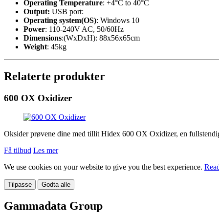
Operating Temperature
: +4°C to 40°C
Output:
USB port:
Operating system(OS)
: Windows 10
Power
: 110-240V AC, 50/60Hz
Dimensions
:(WxDxH): 88x56x65cm
Weight
: 45kg
Relaterte produkter
600 OX Oxidizer
Oksider prøvene dine med tillit Hidex 600 OX Oxidizer, en fullstendig 
Få tilbud
Les mer
We use cookies on your website to give you the best experience.
Read
Tilpasse
Godta alle
Gammadata Group