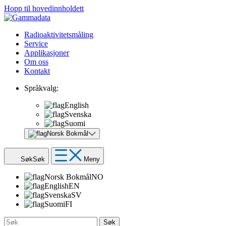
Hopp til hovedinnholdett
Radioaktivitetsmåling
Service
Applikasjoner
Om oss
Kontakt
Språkvalg:
English
Svenska
Suomi
Norsk Bokmål
Søk
Søk
Meny
Norsk Bokmål
NO
English
EN
Svenska
SV
Suomi
FI
Søk