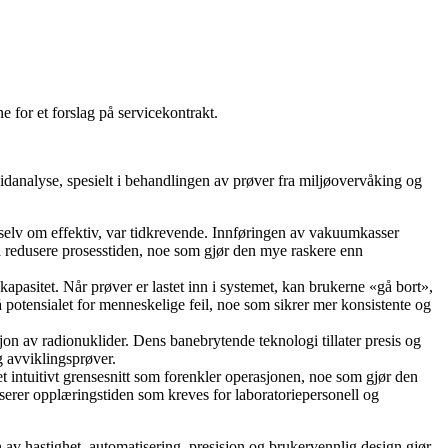
e for et forslag på servicekontrakt.
danalyse, spesielt i behandlingen av prøver fra miljøovervåking og
, selv om effektiv, var tidkrevende. Innføringen av vakuumkasser
 å redusere prosesstiden, noe som gjør den mye raskere enn
pasitet. Når prøver er lastet inn i systemet, kan brukerne «gå bort»,
potensialet for menneskelige feil, noe som sikrer mer konsistente og
on av radionuklider. Dens banebrytende teknologi tillater presis og
og avviklingsprøver.
et intuitivt grensesnitt som forenkler operasjonen, noe som gjør den
duserer opplæringstiden som kreves for laboratoriepersonell og
 av hastighet, automatisering, presisjon og brukervennlig design gjør