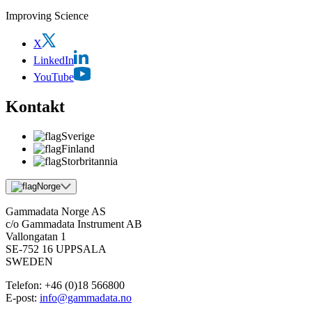
Improving Science
X
LinkedIn
YouTube
Kontakt
Sverige
Finland
Storbritannia
Norge
Gammadata Norge AS
c/o Gammadata Instrument AB
Vallongatan 1
SE-752 16 UPPSALA
SWEDEN
Telefon:
+46 (0)18 566800
E-post:
info@gammadata.no