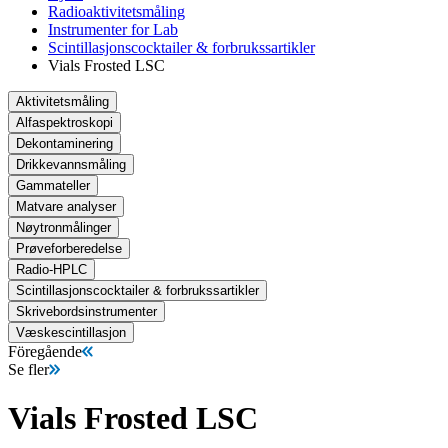
Radioaktivitetsmåling
Instrumenter for Lab
Scintillasjonscocktailer & forbrukssartikler
Vials Frosted LSC
Aktivitetsmåling
Alfaspektroskopi
Dekontaminering
Drikkevannsmåling
Gammateller
Matvare analyser
Nøytronmålinger
Prøveforberedelse
Radio-HPLC
Scintillasjonscocktailer & forbrukssartikler
Skrivebordsinstrumenter
Væskescintillasjon
Föregående
Se fler
Vials Frosted LSC