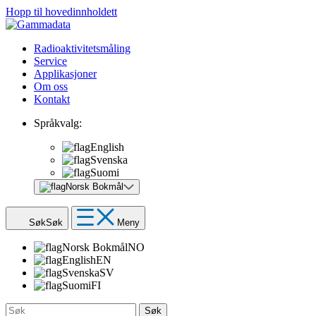
Hopp til hovedinnholdett
Radioaktivitetsmåling
Service
Applikasjoner
Om oss
Kontakt
Språkvalg:
English
Svenska
Suomi
Norsk Bokmål
Søk
Søk
Meny
Norsk Bokmål
NO
English
EN
Svenska
SV
Suomi
FI
Søk