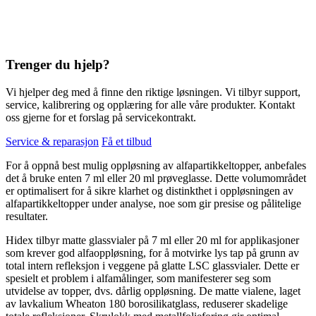
Trenger du hjelp?
Vi hjelper deg med å finne den riktige løsningen. Vi tilbyr support,
service, kalibrering og opplæring for alle våre produkter. Kontakt
oss gjerne for et forslag på servicekontrakt.
Service & reparasjon
Få et tilbud
For å oppnå best mulig oppløsning av alfapartikkeltopper, anbefales
det å bruke enten 7 ml eller 20 ml prøveglasse. Dette volumområdet
er optimalisert for å sikre klarhet og distinkthet i oppløsningen av
alfapartikkeltopper under analyse, noe som gir presise og pålitelige
resultater.
Hidex tilbyr matte glassvialer på 7 ml eller 20 ml for applikasjoner
som krever god alfaoppløsning, for å motvirke lys tap på grunn av
total intern refleksjon i veggene på glatte LSC glassvialer. Dette er
spesielt et problem i alfamålinger, som manifesterer seg som
utvidelse av topper, dvs. dårlig oppløsning. De matte vialene, laget
av lavkalium Wheaton 180 borosilikatglass, reduserer skadelige