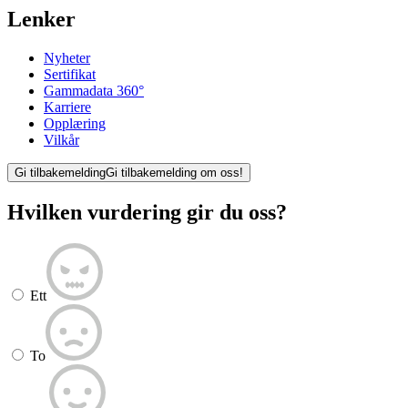
Lenker
Nyheter
Sertifikat
Gammadata 360°
Karriere
Opplæring
Vilkår
Gi tilbakemelding
Gi tilbakemelding om oss!
Hvilken vurdering gir du oss?
Ett
To