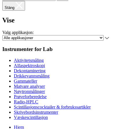
Stäng
Vise
Valg applikasjon:
Instrumenter for Lab
Aktivitetsmåling
Alfaspektroskopi
Dekontaminering
Drikkevannsmåling
Gammateller
Matvare analyser
Nøytronmålinger
Prøveforberedelse
Radio-HPLC
Scintillasjonscocktailer & forbrukssartikler
Skrivebordsinstrumenter
Væskescintillasjon
Hjem