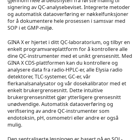
gjennom hele arbeidsflyten fra første måling til
signering av QC-analysebeviset. Integrerte metoder
og automatisk dataoverføring er nøkkelfunksjoner
for å dokumentere hele prosessen i samsvar med
SOP i et GMP-miljø.
GINA X er hjertet i ditt QC-laboratorium, og tilbyr en
enkelt programvareplattform for å kontrollere alle
dine QC-instrumenter med et unikt grensesnitt. Med
GINA X CDS-plattformen kan du kontrollere og
analysere data fra radio-HPLC-er, alle Elysia radio
detektorer, TLC-systemer, GC-er, vår
flerkanalsanalysator og vår dosekalibrator med et
enkelt brukergrensesnitt. Dette intuitive
brukergrensesnittet gjør ytterligere grensesnitt
unødvendige. Automatisk dataoverføring og
verifisering av andre QC-instrumenter som
endotoksin, pH, osmometri eller andre er også
mulig.
Den sentraliserte løsningen er basert på en SQL-