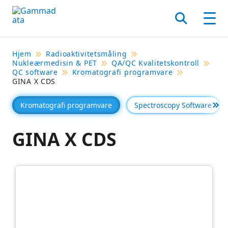
Hopp
til
Søk
Men
hovedinnholdett
Hjem
Radioaktivitetsmåling
Nukleærmedisin & PET
QA/QC Kvalitetskontroll
QC software
Kromatografi programvare
GINA X CDS
Kromatografi programvare
Spectroscopy Software
Se 
GINA X CDS