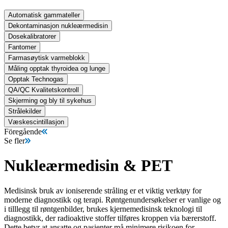
Automatisk gammateller
Dekontaminasjon nukleærmedisin
Dosekalibratorer
Fantomer
Farmasøytisk varmeblokk
Måling opptak thyroidea og lunge
Opptak Technogas
QA/QC Kvalitetskontroll
Skjerming og bly til sykehus
Strålekilder
Væskescintillasjon
Föregående
Se fler
Nukleærmedisin & PET
Medisinsk bruk av ioniserende stråling er et viktig verktøy for
moderne diagnostikk og terapi. Røntgenundersøkelser er vanlige og
i tilllegg til røntgenbilder, brukes kjernemedisinsk teknologi til
diagnostikk, der radioaktive stoffer tilføres kroppen via bærerstoff.
Dette betyr at ansatte og pasienter må minimere risikoen for