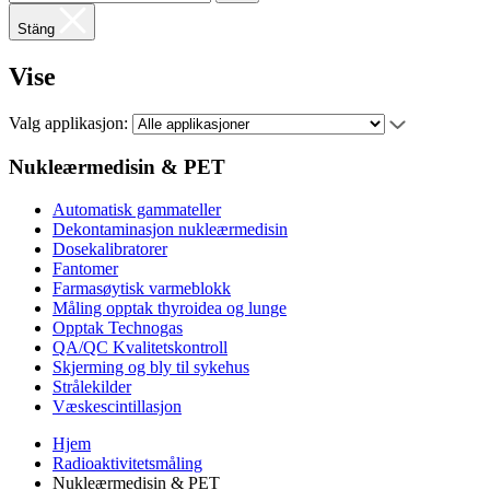
Stäng
Vise
Valg applikasjon:
Nukleærmedisin & PET
Automatisk gammateller
Dekontaminasjon nukleærmedisin
Dosekalibratorer
Fantomer
Farmasøytisk varmeblokk
Måling opptak thyroidea og lunge
Opptak Technogas
QA/QC Kvalitetskontroll
Skjerming og bly til sykehus
Strålekilder
Væskescintillasjon
Hjem
Radioaktivitetsmåling
Nukleærmedisin & PET