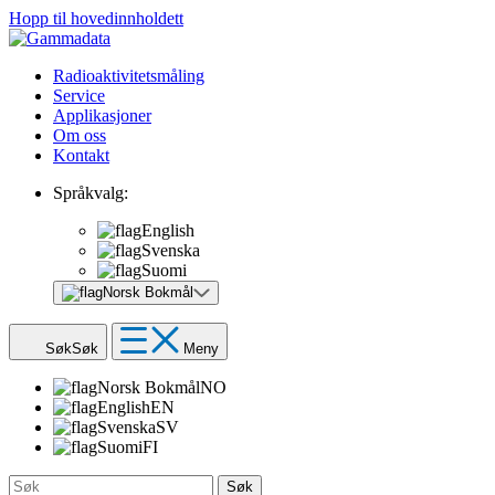
Hopp til hovedinnholdett
Radioaktivitetsmåling
Service
Applikasjoner
Om oss
Kontakt
Språkvalg:
English
Svenska
Suomi
Norsk Bokmål
Søk
Søk
Meny
Norsk Bokmål
NO
English
EN
Svenska
SV
Suomi
FI
Søk