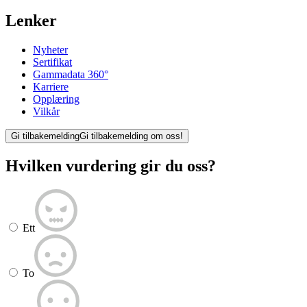
Lenker
Nyheter
Sertifikat
Gammadata 360°
Karriere
Opplæring
Vilkår
Gi tilbakemelding
Gi tilbakemelding om oss!
Hvilken vurdering gir du oss?
Ett
To