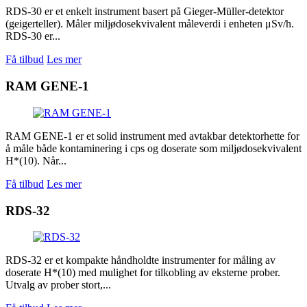
RDS-30 er et enkelt instrument basert på Gieger-Müller-detektor
(geigerteller). Måler miljødosekvivalent måleverdi i enheten μSv/h.
RDS-30 er...
Få tilbud
Les mer
RAM GENE-1
RAM GENE-1 er et solid instrument med avtakbar detektorhette for
å måle både kontaminering i cps og doserate som miljødosekvivalent
H*(10). Når...
Få tilbud
Les mer
RDS-32
RDS-32 er et kompakte håndholdte instrumenter for måling av
doserate H*(10) med mulighet for tilkobling av eksterne prober.
Utvalg av prober stort,...