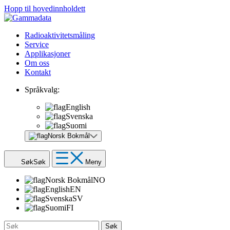
Hopp til hovedinnholdett
Radioaktivitetsmåling
Service
Applikasjoner
Om oss
Kontakt
Språkvalg:
English
Svenska
Suomi
Norsk Bokmål
Søk
Søk
Meny
Norsk Bokmål
NO
English
EN
Svenska
SV
Suomi
FI
Søk