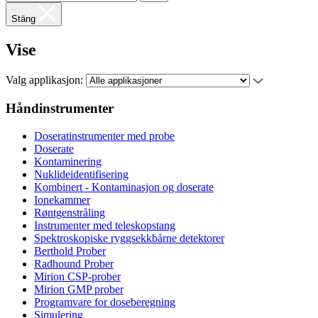
Stäng
Vise
Valg applikasjon:
Håndinstrumenter
Doseratinstrumenter med probe
Doserate
Kontaminering
Nuklideidentifisering
Kombinert - Kontaminasjon og doserate
Ionekammer
Røntgenstråling
Instrumenter med teleskopstang
Spektroskopiske ryggsekkbårne detektorer
Berthold Prober
Radhound Prober
Mirion CSP-prober
Mirion GMP prober
Programvare for doseberegning
Simulering