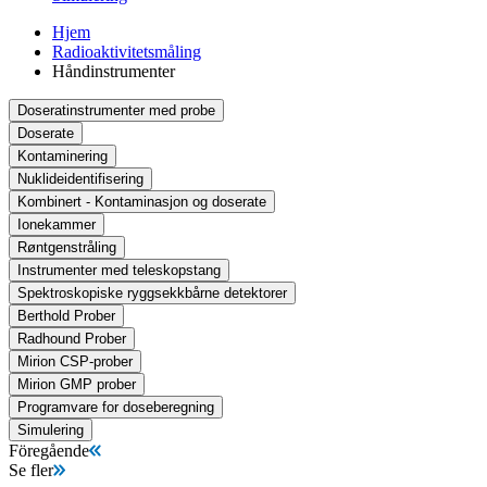
Hjem
Radioaktivitetsmåling
Håndinstrumenter
Doseratinstrumenter med probe
Doserate
Kontaminering
Nuklideidentifisering
Kombinert - Kontaminasjon og doserate
Ionekammer
Røntgenstråling
Instrumenter med teleskopstang
Spektroskopiske ryggsekkbårne detektorer
Berthold Prober
Radhound Prober
Mirion CSP-prober
Mirion GMP prober
Programvare for doseberegning
Simulering
Föregående
Se fler