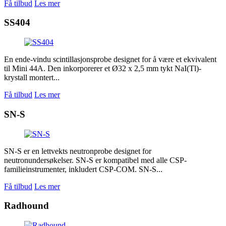
Få tilbud
Les mer
SS404
En ende-vindu scintillasjonsprobe designet for å være et ekvivalent
til Mini 44A. Den inkorporerer et Ø32 x 2,5 mm tykt NaI(Tl)-
krystall montert...
Få tilbud
Les mer
SN-S
SN-S er en lettvekts neutronprobe designet for
neutronundersøkelser. SN-S er kompatibel med alle CSP-
familieinstrumenter, inkludert CSP-COM. SN-S...
Få tilbud
Les mer
Radhound