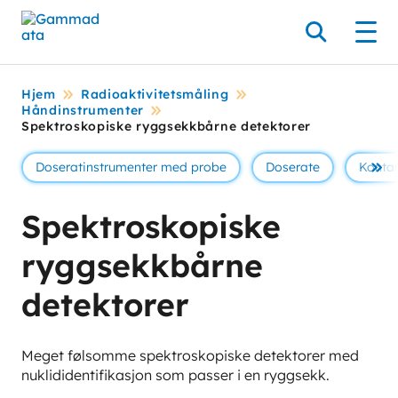
Hopp
til
Søk
Men
hovedinnholdett
Hjem
Radioaktivitetsmåling
Håndinstrumenter
Spektroskopiske ryggsekkbårne detektorer
Doseratinstrumenter med probe
Doserate
Konta
Se 
Spektroskopiske
ryggsekkbårne
detektorer
Meget følsomme spektroskopiske detektorer med
nuklididentifikasjon som passer i en ryggsekk.