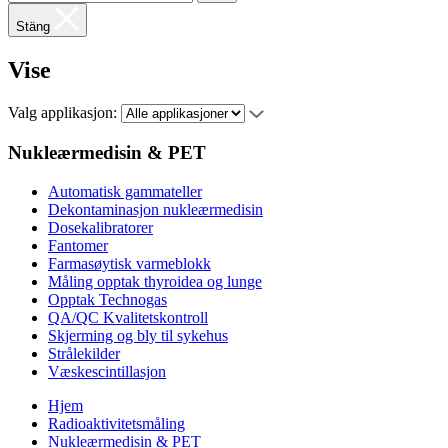
Stäng
Vise
Valg applikasjon:
Nukleærmedisin & PET
Automatisk gammateller
Dekontaminasjon nukleærmedisin
Dosekalibratorer
Fantomer
Farmasøytisk varmeblokk
Måling opptak thyroidea og lunge
Opptak Technogas
QA/QC Kvalitetskontroll
Skjerming og bly til sykehus
Strålekilder
Væskescintillasjon
Hjem
Radioaktivitetsmåling
Nukleærmedisin & PET