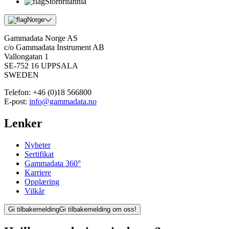
Storbritannia
Norge
Gammadata Norge AS
c/o Gammadata Instrument AB
Vallongatan 1
SE-752 16 UPPSALA
SWEDEN
Telefon:
+46 (0)18 566800
E-post:
info@gammadata.no
Lenker
Nyheter
Sertifikat
Gammadata 360°
Karriere
Opplæring
Vilkår
Gi tilbakemelding
Gi tilbakemelding om oss!