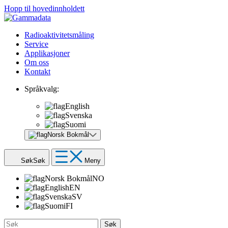
Hopp til hovedinnholdett
Radioaktivitetsmåling
Service
Applikasjoner
Om oss
Kontakt
Språkvalg:
English
Svenska
Suomi
Norsk Bokmål
Søk
Søk
Meny
Norsk Bokmål
NO
English
EN
Svenska
SV
Suomi
FI
Søk