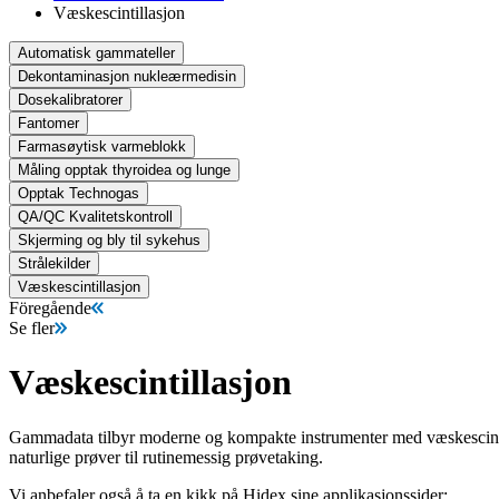
Væskescintillasjon
Automatisk gammateller
Dekontaminasjon nukleærmedisin
Dosekalibratorer
Fantomer
Farmasøytisk varmeblokk
Måling opptak thyroidea og lunge
Opptak Technogas
QA/QC Kvalitetskontroll
Skjerming og bly til sykehus
Strålekilder
Væskescintillasjon
Föregående
Se fler
Væskescintillasjon
Gammadata tilbyr moderne og kompakte instrumenter med væskescintillas
naturlige prøver til rutinemessig prøvetaking.
Vi anbefaler også å ta en kikk på Hidex sine applikasjonssider: