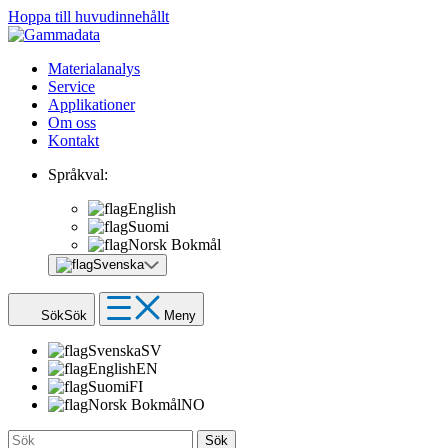
Hoppa till huvudinnehållt
Materialanalys
Service
Applikationer
Om oss
Kontakt
Språkval:
English
Suomi
Norsk Bokmål
Svenska
Sök
Sök
Meny
Svenska
SV
English
EN
Suomi
FI
Norsk Bokmål
NO
Sök