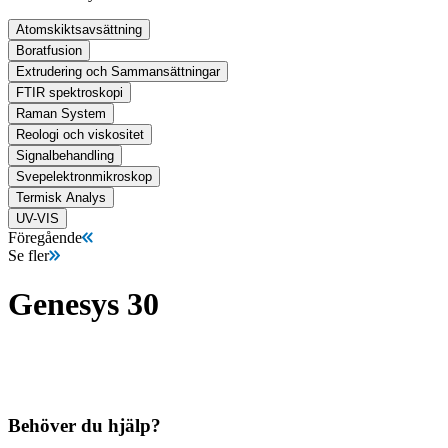
Atomskiktsavsättning
Boratfusion
Extrudering och Sammansättningar
FTIR spektroskopi
Raman System
Reologi och viskositet
Signalbehandling
Svepelektronmikroskop
Termisk Analys
UV-VIS
Föregående
Se fler
Genesys 30
Behöver du hjälp?