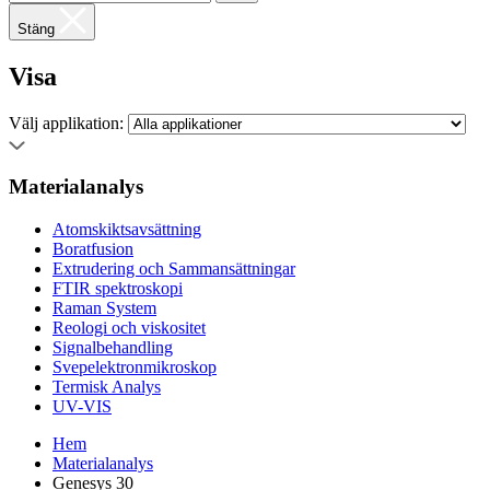
Stäng
Visa
Välj applikation:
Materialanalys
Atomskiktsavsättning
Boratfusion
Extrudering och Sammansättningar
FTIR spektroskopi
Raman System
Reologi och viskositet
Signalbehandling
Svepelektronmikroskop
Termisk Analys
UV-VIS
Hem
Materialanalys
Genesys 30