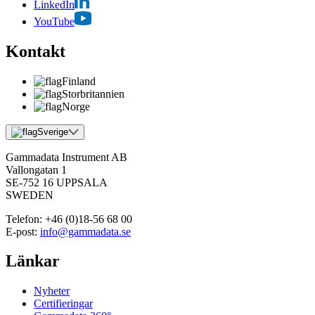
LinkedIn
YouTube
Kontakt
Finland
Storbritannien
Norge
Sverige
Gammadata Instrument AB
Vallongatan 1
SE-752 16 UPPSALA
SWEDEN
Telefon:
+46 (0)18-56 68 00
E-post:
info@gammadata.se
Länkar
Nyheter
Certifieringar