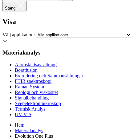
Stäng
Visa
Välj applikation:
Materialanalys
Atomskiktsavsättning
Boratfusion
Extrudering och Sammansättningar
FTIR spektroskopi
Raman System
Reologi och viskositet
Signalbehandling
Svepelektronmikroskop
Termisk Analys
UV-VIS
Hem
Materialanalys
Evolution One Plus