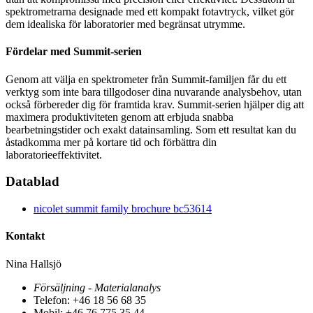
spektrometrarna designade med ett kompakt fotavtryck, vilket gör
dem idealiska för laboratorier med begränsat utrymme.
Fördelar med Summit-serien
Genom att välja en spektrometer från Summit-familjen får du ett
verktyg som inte bara tillgodoser dina nuvarande analysbehov, utan
också förbereder dig för framtida krav. Summit-serien hjälper dig att
maximera produktiviteten genom att erbjuda snabba
bearbetningstider och exakt datainsamling. Som ett resultat kan du
åstadkomma mer på kortare tid och förbättra din
laboratorieeffektivitet.
Datablad
nicolet summit family brochure bc53614
Kontakt
Nina Hallsjö
Försäljning - Materialanalys
Telefon: +46 18 56 68 35
Mobil: +46 76 775 35 44