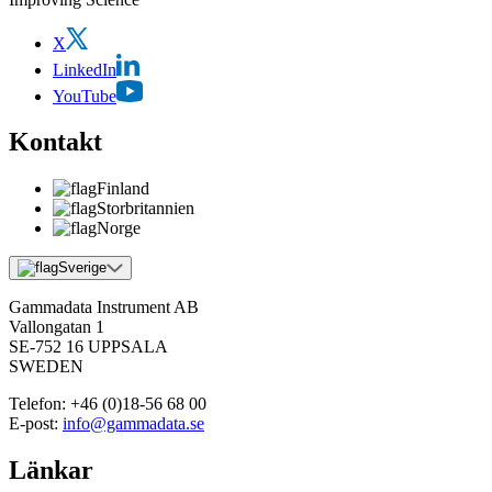
X
LinkedIn
YouTube
Kontakt
Finland
Storbritannien
Norge
Sverige
Gammadata Instrument AB
Vallongatan 1
SE-752 16 UPPSALA
SWEDEN
Telefon:
+46 (0)18-56 68 00
E-post:
info@gammadata.se
Länkar