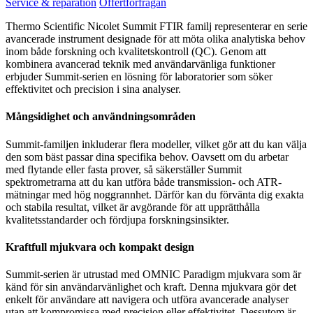
Service & reparation
Offertförfrågan
Thermo Scientific Nicolet Summit FTIR familj representerar en serie
avancerade instrument designade för att möta olika analytiska behov
inom både forskning och kvalitetskontroll (QC). Genom att
kombinera avancerad teknik med användarvänliga funktioner
erbjuder Summit-serien en lösning för laboratorier som söker
effektivitet och precision i sina analyser.
Mångsidighet och användningsområden
Summit-familjen inkluderar flera modeller, vilket gör att du kan välja
den som bäst passar dina specifika behov. Oavsett om du arbetar
med flytande eller fasta prover, så säkerställer Summit
spektrometrarna att du kan utföra både transmission- och ATR-
mätningar med hög noggrannhet. Därför kan du förvänta dig exakta
och stabila resultat, vilket är avgörande för att upprätthålla
kvalitetsstandarder och fördjupa forskningsinsikter.
Kraftfull mjukvara och kompakt design
Summit-serien är utrustad med OMNIC Paradigm mjukvara som är
känd för sin användarvänlighet och kraft. Denna mjukvara gör det
enkelt för användare att navigera och utföra avancerade analyser
utan att kompromissa med precision eller effektivitet. Dessutom är