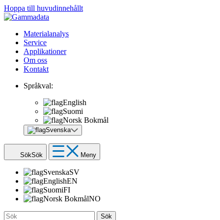
Hoppa till huvudinnehållt
Materialanalys
Service
Applikationer
Om oss
Kontakt
Språkval:
English
Suomi
Norsk Bokmål
Svenska
Sök
Sök
Meny
Svenska
SV
English
EN
Suomi
FI
Norsk Bokmål
NO
Sök