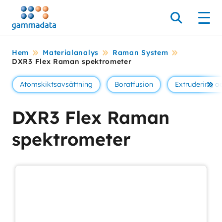
Hoppa
till
Sök
Men
huvudinnehållt
Hem
Materialanalys
Raman System
DXR3 Flex Raman spektrometer
Atomskiktsavsättning
Boratfusion
Extrudering 
Se 
DXR3 Flex Raman
spektrometer