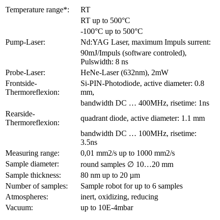
Temperature range*:
RT
RT up to 500°C
-100°C up to 500°C
Pump-Laser:
Nd:YAG Laser, maximum Impuls surrent:
90mJ/Impuls (software controled),
Pulswidth: 8 ns
Probe-Laser:
HeNe-Laser (632nm), 2mW
Frontside-
Si-PIN-Photodiode, active diameter: 0.8
Thermoreflexion:
mm,
bandwidth DC … 400MHz, risetime: 1ns
Rearside-
quadrant diode, active diameter: 1.1 mm
Thermoreflexion:
bandwidth DC … 100MHz, risetime:
3.5ns
Measuring range:
0,01 mm2/s up to 1000 mm2/s
Sample diameter:
round samples ∅ 10…20 mm
Sample thickness:
80 nm up to 20 µm
Number of samples:
Sample robot for up to 6 samples
Atmospheres:
inert, oxidizing, reducing
Vacuum:
up to 10E-4mbar