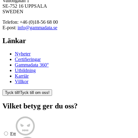
Vallongatan 1
SE-752 16 UPPSALA
SWEDEN
Telefon:
+46 (0)18-56 68 00
E-post:
info@gammadata.se
Länkar
Nyheter
Certifieringar
Gammadata 360°
Utbildning
Karriär
Villkor
Tyck till!
Tyck till om oss!
Vilket betyg ger du oss?
Ett