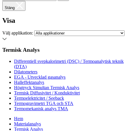
Stäng
Visa
Välj applikation:
Termisk Analys
Differentiell svepkalorimetri (DSC) / Termoanalytisk teknik
(DTA)
Dilatometers
EGA - Utvecklad gasanalys
Halleffektanalys
Högtryck Simultan Termisk Analys
Termisk Diffusivitet / Konduktivitet
Termoelektricitet / Seeback
Termogravimetri TGA och STA
Termomekanisk analys TMA
Hem
Materialanalys
Termisk Analys