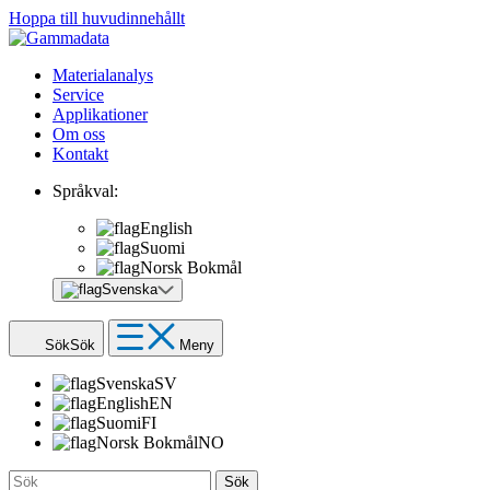
Hoppa till huvudinnehållt
Materialanalys
Service
Applikationer
Om oss
Kontakt
Språkval:
English
Suomi
Norsk Bokmål
Svenska
Sök
Sök
Meny
Svenska
SV
English
EN
Suomi
FI
Norsk Bokmål
NO
Sök