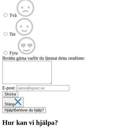
Två
Tre
Fyra
Berätta gärna varför du lämnat detta omdöme:
E-post:
Skicka
Stäng
Hjälp!
Behöver du hjälp?
Hur kan vi hjälpa?