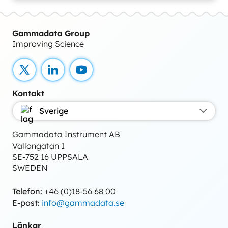
Gammadata Group
Improving Science
X
LinkedIn
YouTube
Kontakt
Sverige
Gammadata Instrument AB
Vallongatan 1
SE-752 16 UPPSALA
SWEDEN
Telefon:
+46 (0)18-56 68 00
E-post:
info@gammadata.se
Länkar