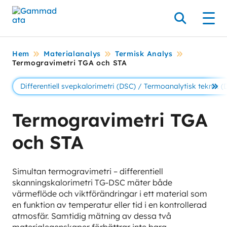
Hoppa
till
Sök
Men
huvudinnehållt
Hem
Materialanalys
Termisk Analys
Termogravimetri TGA och STA
Differentiell svepkalorimetri (DSC) / Termoanalytisk teknik (
Se 
Termogravimetri TGA
och STA
Simultan termogravimetri – differentiell
skanningskalorimetri TG-DSC mäter både
värmeflöde och viktförändringar i ett material som
en funktion av temperatur eller tid i en kontrollerad
atmosfär. Samtidig mätning av dessa två
materialegenskaper förbättrar inte bara