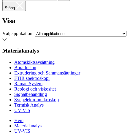
Stäng
Visa
Välj applikation:
Materialanalys
Atomskiktsavsättning
Boratfusion
Extrudering och Sammansättningar
FTIR spektroskopi
Raman System
Reologi och viskositet
Signalbehandling
Svepelektronmikroskop
Termisk Analys
UV-VIS
Hem
Materialanalys
UV-VIS