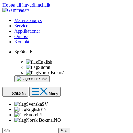
Hoppa till huvudinnehållt
Materialanalys
Service
Applikationer
Om oss
Kontakt
Språkval:
English
Suomi
Norsk Bokmål
Svenska
Sök
Sök
Meny
Svenska
SV
English
EN
Suomi
FI
Norsk Bokmål
NO
Sök