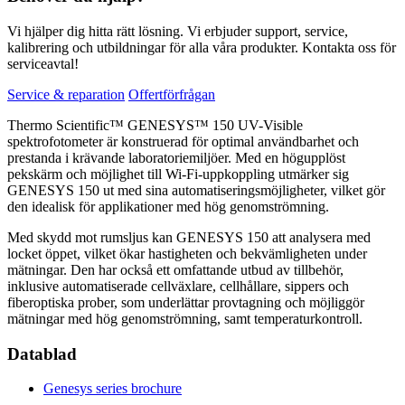
Vi hjälper dig hitta rätt lösning. Vi erbjuder support, service,
kalibrering och utbildningar för alla våra produkter. Kontakta oss för
serviceavtal!
Service & reparation
Offertförfrågan
Thermo Scientific™ GENESYS™ 150 UV-Visible
spektrofotometer är konstruerad för optimal användbarhet och
prestanda i krävande laboratoriemiljöer. Med en högupplöst
pekskärm och möjlighet till Wi-Fi-uppkoppling utmärker sig
GENESYS 150 ut med sina automatiseringsmöjligheter, vilket gör
den idealisk för applikationer med hög genomströmning.
Med skydd mot rumsljus kan GENESYS 150 att analysera med
locket öppet, vilket ökar hastigheten och bekvämligheten under
mätningar. Den har också ett omfattande utbud av tillbehör,
inklusive automatiserade cellväxlare, cellhållare, sippers och
fiberoptiska prober, som underlättar provtagning och möjliggör
mätningar med hög genomströmning, samt temperaturkontroll.
Datablad
Genesys series brochure