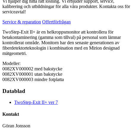
Vi hjälper dig hitta rätt lösning. Vi erbjuder support, service,
kalibrering och utbildningar för alla våra produkter. Kontakta oss för
serviceavtal!
Service & reparation
Offertförfrågan
TwoStep-Exit II+ är en helkroppsmonitor att kontrollera för
betakontaminering (gamma som tillval) på personal som lämnar
kontrollerat område. Monitorn har den senaste generationen av
fiberdetektorteknologin i kombination med en Mirion designad
mätgeometri.
Modeller:
0082XV000002 med bakstycke
0082XV000001 utan bakstycke
0082XV000003 mindre fotplatta
Datablad
TwoStep-Exit II+ ver 7
Kontakt
Göran Jonsson