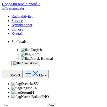
Hoppa till huvudinnehållt
Radioaktivitet
Service
Applikationer
Om oss
Kontakt
Språkval:
English
Suomi
Norsk Bokmål
Svenska
Sök
Sök
Meny
Svenska
SV
English
EN
Suomi
FI
Norsk Bokmål
NO
Sök