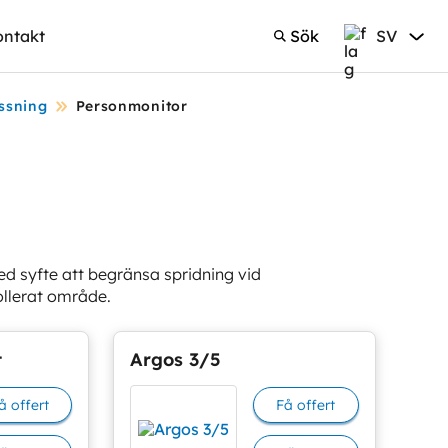
ontakt
Sök
SV
Sök
Svenska
ssning
Personmonitor
 syfte att begränsa spridning vid
ollerat område.
t
Argos 3/5
å offert
Få offert