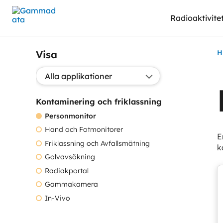
Hoppa
Radioaktivite
till
huvudinnehållt
Visa
H
Välj applikation:
Kontaminering och friklassning
Personmonitor
Hand och Fotmonitorer
E
Friklassning och Avfallsmätning
k
Golvavsökning
Radiakportal
Gammakamera
In-Vivo