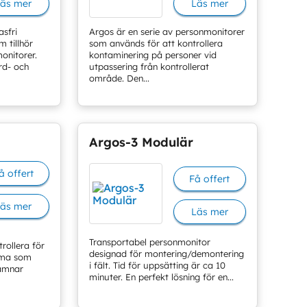
äs mer
Läs mer
sfri
Argos är en serie av personmonitorer
 tillhör
som används för att kontrollera
onitorer.
kontaminering på personer vid
rd- och
utpassering från kontrollerat
område. Den...
+
Argos-3 Modulär
å offert
Få offert
äs mer
Läs mer
Transportabel personmonitor
rollera för
designad för montering/demontering
mma som
i fält. Tid för uppsätting är ca 10
lämnar
minuter. En perfekt lösning för en...