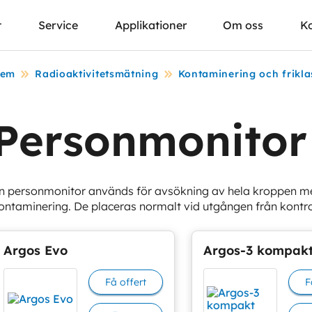
t
Service
Applikationer
Om oss
K
em
Radioaktivitetsmätning
Kontaminering och frikla
Personmonitor
n personmonitor används för avsökning av hela kroppen med
ontaminering. De placeras normalt vid utgången från kontr
Argos Evo
Argos-3 kompak
Få offert
F