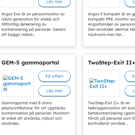
Läs mer
L
Argos Evo är en personmonitor av
Argos-3 kompakt är en ga
nästa generation för snabb och
kompakt PRE monitor som
tillförlitlig detektering av
Argosfamiljen av personm
kontaminering på personer. Genom
Den använder identisk hå
att bygga vidare...
mjukvara men har...
GEM-5 gammaportal
TwoStep-Exit II
Få offert
F
Läs mer
L
Gammaportal med 8 stora
TwoStep-Exit II+ är en
plastscintillatorer för att upptäcka
helkroppsmonitor att kont
kontamination på personer. Monitorn
betakontaminering (ga
är enkel att använda, robust och
tillval) på personal som 
använder...
kontrollerat område....