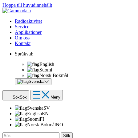
Hoppa till huvudinnehållt
Radioaktivitet
Service
Applikationer
Om oss
Kontakt
Språkval:
English
Suomi
Norsk Bokmål
Svenska
Sök
Sök
Meny
Svenska
SV
English
EN
Suomi
FI
Norsk Bokmål
NO
Sök