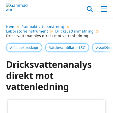
Hoppa
till
Sök
Men
huvudinnehållt
Hem
Radioaktivitetsmätning
Laboratorieinstrument
Dricksvattenmätning
Dricksvattenanalys direkt mot vattenledning
Alfaspektroskopi
Vätskescintillator LSC
Avsökning
Se 
Dricksvattenanalys
direkt mot
vattenledning