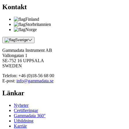
Kontakt
Finland
Storbritannien
Norge
Sverige
Gammadata Instrument AB
Vallongatan 1
SE-752 16 UPPSALA
SWEDEN
Telefon:
+46 (0)18-56 68 00
E-post:
info@gammadata.se
Länkar
Nyheter
Certifieringar
Gammadata 360°
Utbildning
Karriär