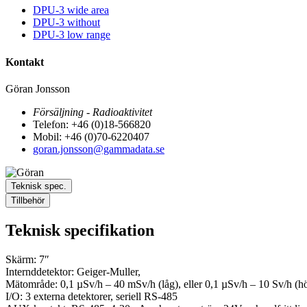
DPU-3 wide area
DPU-3 without
DPU-3 low range
Kontakt
Göran Jonsson
Försäljning - Radioaktivitet
Telefon: +46 (0)18-566820
Mobil: +46 (0)70-6220407
goran.jonsson@gammadata.se
Teknisk spec.
Tillbehör
Teknisk specifikation
Skärm: 7″
Internddetektor: Geiger-Muller,
Mätområde: 0,1 µSv/h – 40 mSv/h (låg), eller 0,1 µSv/h – 10 Sv/h (h
I/O: 3 externa detektorer, seriell RS-485