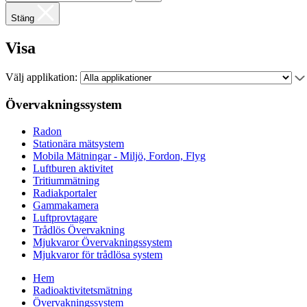
Stäng
Visa
Välj applikation:
Övervakningssystem
Radon
Stationära mätsystem
Mobila Mätningar - Miljö, Fordon, Flyg
Luftburen aktivitet
Tritiummätning
Radiakportaler
Gammakamera
Luftprovtagare
Trådlös Övervakning
Mjukvaror Övervakningssystem
Mjukvaror för trådlösa system
Hem
Radioaktivitetsmätning
Övervakningssystem