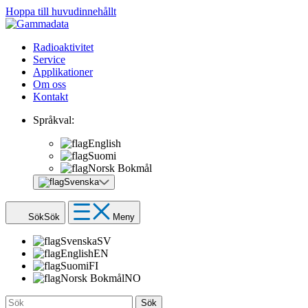
Hoppa till huvudinnehållt
Radioaktivitet
Service
Applikationer
Om oss
Kontakt
Språkval:
English
Suomi
Norsk Bokmål
Svenska
Sök
Sök
Meny
Svenska
SV
English
EN
Suomi
FI
Norsk Bokmål
NO
Sök