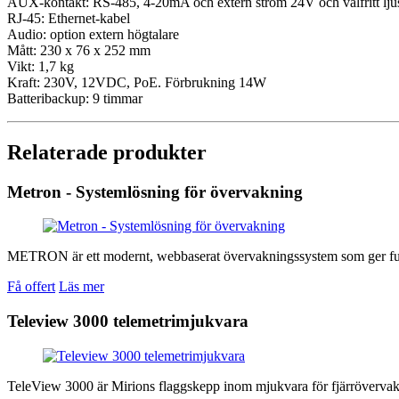
AUX-kontakt: RS-485, 4-20mA och extern ström 24V och valfritt ljus
RJ-45: Ethernet-kabel
Audio: option extern högtalare
Mått: 230 x 76 x 252 mm
Vikt: 1,7 kg
Kraft: 230V, 12VDC, PoE. Förbrukning 14W
Batteribackup: 9 timmar
Relaterade produkter
Metron - Systemlösning för övervakning
METRON är ett modernt, webbaserat övervakningssystem som ger full ko
Få offert
Läs mer
Teleview 3000 telemetrimjukvara
TeleView 3000 är Mirions flaggskepp inom mjukvara för fjärrövervak