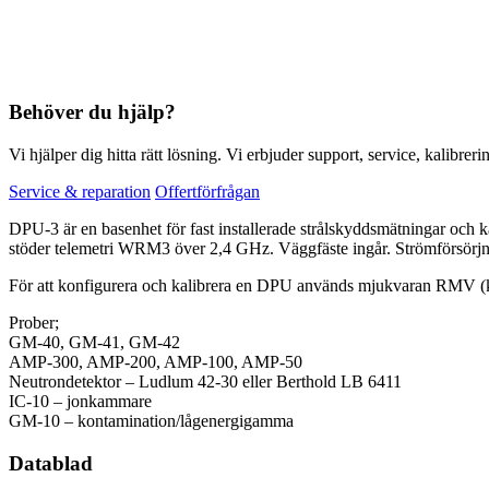
Behöver du hjälp?
Vi hjälper dig hitta rätt lösning. Vi erbjuder support, service, kalibrer
Service & reparation
Offertförfrågan
DPU-3 är en basenhet för fast installerade strålskyddsmätningar och ka
stöder telemetri WRM3 över 2,4 GHz. Väggfäste ingår. Strömförsörjn
För att konfigurera och kalibrera en DPU används mjukvaran RMV (
Prober;
GM-40, GM-41, GM-42
AMP-300, AMP-200, AMP-100, AMP-50
Neutrondetektor – Ludlum 42-30 eller Berthold LB 6411
IC-10 – jonkammare
GM-10 – kontamination/lågenergigamma
Datablad