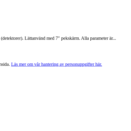
r (detektorer). Lättanvänd med 7″ pekskärm. Alla parameter är...
msida.
Läs mer om vår hantering av personuppgifter här.