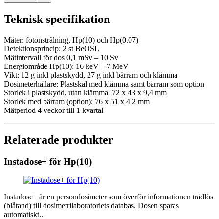
Teknisk specifikation
Mäter: fotonstrålning, Hp(10) och Hp(0.07)
Detektionsprincip: 2 st BeOSL
Mätintervall för dos 0,1 mSv – 10 Sv
Energiområde Hp(10): 16 keV – 7 MeV
Vikt: 12 g inkl plastskydd, 27 g inkl bärram och klämma
Dosimeterhållare: Plastskal med klämma samt bärram som option
Storlek i plastskydd, utan klämma: 72 x 43 x 9,4 mm
Storlek med bärram (option): 76 x 51 x 4,2 mm
Mätperiod 4 veckor till 1 kvartal
Relaterade produkter
Instadose+ för Hp(10)
Instadose+ är en persondosimeter som överför informationen trådlös
(blåtand) till dosimetrilaboratoriets databas. Dosen sparas
automatiskt...