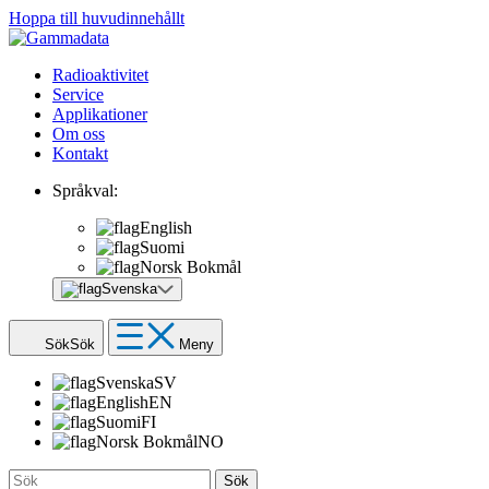
Hoppa till huvudinnehållt
Radioaktivitet
Service
Applikationer
Om oss
Kontakt
Språkval:
English
Suomi
Norsk Bokmål
Svenska
Sök
Sök
Meny
Svenska
SV
English
EN
Suomi
FI
Norsk Bokmål
NO
Sök