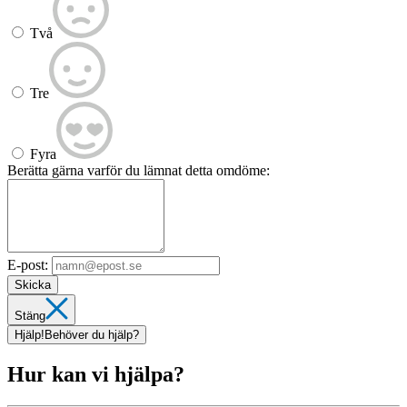
Två
Tre
Fyra
Berätta gärna varför du lämnat detta omdöme:
E-post:
Skicka
Stäng
Hjälp!
Behöver du hjälp?
Hur kan vi hjälpa?