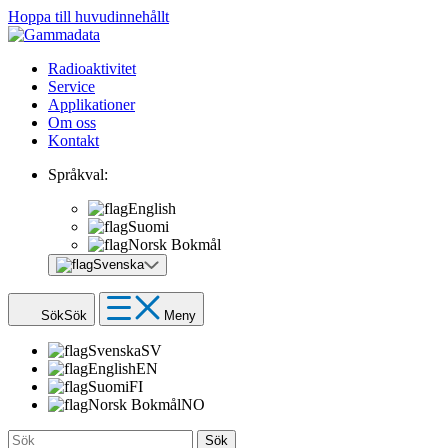
Hoppa till huvudinnehållt
Radioaktivitet
Service
Applikationer
Om oss
Kontakt
Språkval:
English
Suomi
Norsk Bokmål
Svenska
Sök
Sök
Meny
Svenska
SV
English
EN
Suomi
FI
Norsk Bokmål
NO
Sök