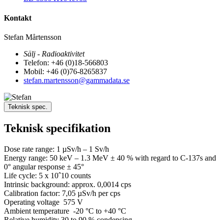
Kontakt
Stefan Mårtensson
Sälj - Radioaktivitet
Telefon: +46 (0)18-566803
Mobil: +46 (0)76-8265837
stefan.martensson@gammadata.se
Teknisk spec.
Teknisk specifikation
Dose rate range: 1 µSv/h – 1 Sv/h
Energy range: 50 keV – 1.3 MeV ± 40 % with regard to C-137s and
0° angular response ± 45°
Life cycle: 5 x 10ˆ10 counts
Intrinsic background: approx. 0,0014 cps
Calibration factor: 7,05 µSv/h per cps
Operating voltage 575 V
Ambient temperature -20 °C to +40 °C
Relative humidity 30 to 90 % condensing