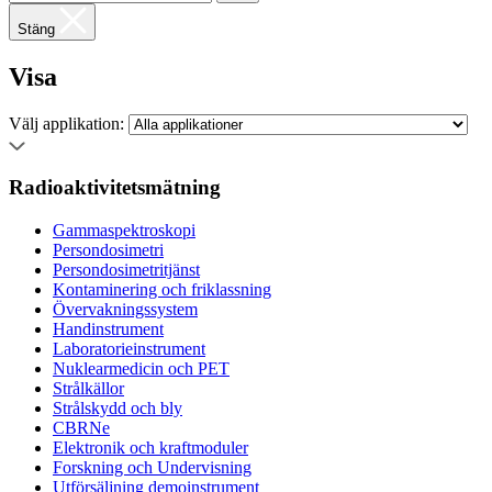
Stäng
Visa
Välj applikation:
Radioaktivitetsmätning
Gammaspektroskopi
Persondosimetri
Persondosimetritjänst
Kontaminering och friklassning
Övervakningssystem
Handinstrument
Laboratorieinstrument
Nuklearmedicin och PET
Strålkällor
Strålskydd och bly
CBRNe
Elektronik och kraftmoduler
Forskning och Undervisning
Utförsäljning demoinstrument