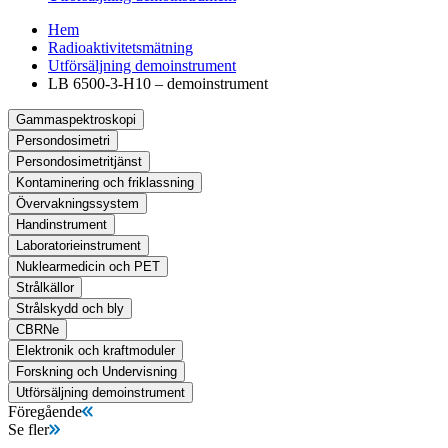
Hem
Radioaktivitetsmätning
Utförsäljning demoinstrument
LB 6500-3-H10 – demoinstrument
Gammaspektroskopi
Persondosimetri
Persondosimetritjänst
Kontaminering och friklassning
Övervakningssystem
Handinstrument
Laboratorieinstrument
Nuklearmedicin och PET
Strålkällor
Strålskydd och bly
CBRNe
Elektronik och kraftmoduler
Forskning och Undervisning
Utförsäljning demoinstrument
Föregående
Se fler