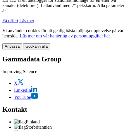
LB 115 är en datalogger för stationärt montage för en eller två
kanaler (detektorer). Lättanvänd med 7″ pekskärm. Alla parameter
är...
Få offert
Läs mer
Vi använder cookies för att ge dig bästa möjliga upplevelse på vår
hemsida.
Läs mer om vår hantering av personuppgifter här.
Anpassa
Godkänn alla
Gammadata Group
Improving Science
X
LinkedIn
YouTube
Kontakt
Finland
Storbritannien