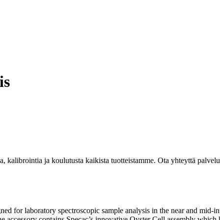
is
kalibrointia ja koulutusta kaikista tuotteistamme. Ota yhteyttä palvel
ned for laboratory spectroscopic sample analysis in the near and mid-in
he accessory contains Specac’s innovative Oyster Cell assembly which h