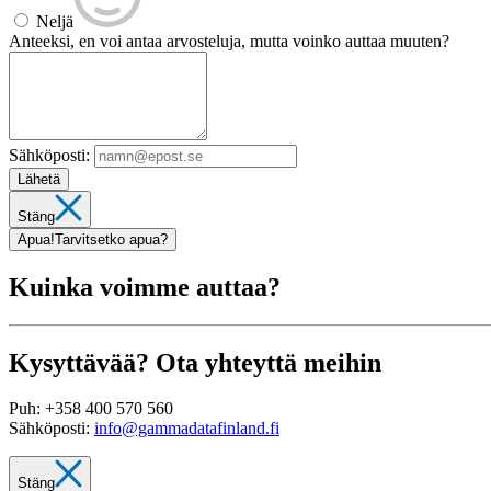
Neljä
Anteeksi, en voi antaa arvosteluja, mutta voinko auttaa muuten?
Sähköposti:
Lähetä
Stäng
Apua!
Tarvitsetko apua?
Kuinka voimme auttaa?
Kysyttävää? Ota yhteyttä meihin
Puh:
+358 400 570 560
Sähköposti:
info@gammadatafinland.fi
Stäng