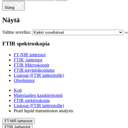
Stäng
Näytä
Valitse sovellus:
FTIR spektroskopia
FT-NIR laitteistot
FTIR -laitteistot
FTIR Mikroskoopit
FTIR-käyttäjäkoulutus
Lisäosat (FTIR laitteistoille)
Ohjelmistot
Koti
Materiaalien karakterisointi
FTIR spektroskopia
Lisäosat (FTIR laitteistoille)
Pearl liquid transmission analysis
FT-NIR laitteistot
FTIR -laitteistot