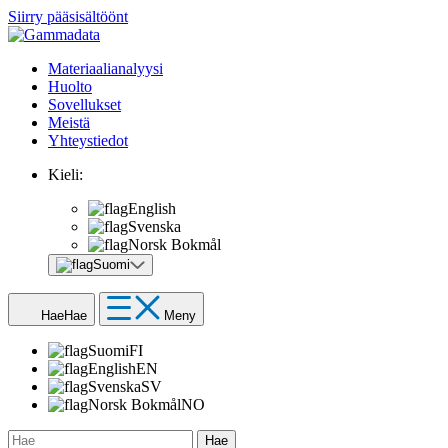
Siirry pääsisältöönt
Materiaalianalyysi
Huolto
Sovellukset
Meistä
Yhteystiedot
Kieli:
English
Svenska
Norsk Bokmål
Suomi
Hae
Hae
Meny
Suomi
FI
English
EN
Svenska
SV
Norsk Bokmål
NO
Hae