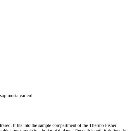
usopimusta varten!
frared. It fits into the sample compartment of the Thermo Fisher
olds your sample in a horizontal plane. The path length is defined by