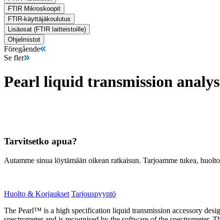
FTIR Mikroskoopit
FTIR-käyttäjäkoulutus
Lisäosat (FTIR laitteistoille)
Ohjelmistot
Föregående
Se fler
Pearl liquid transmission analys
Tarvitsetko apua?
Autamme sinua löytämään oikean ratkaisun. Tarjoamme tukea, huoltoa, 
Huolto & Korjaukset
Tarjouspyyntö
The Pearl™ is a high specification liquid transmission accessory desig
spectrometer and is recognised by the software of the spectrometer. T