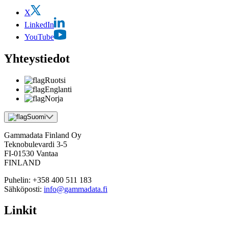
X
LinkedIn
YouTube
Yhteystiedot
Ruotsi
Englanti
Norja
Suomi
Gammadata Finland Oy
Teknobulevardi 3-5
FI-01530 Vantaa
FINLAND
Puhelin:
+358 400 511 183
Sähköposti:
info@gammadata.fi
Linkit