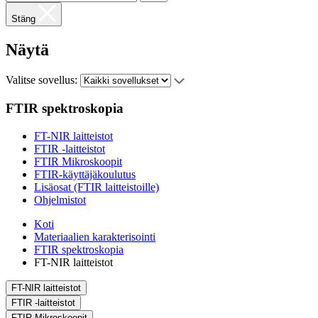
Stäng
Näytä
Valitse sovellus:
FTIR spektroskopia
FT-NIR laitteistot
FTIR -laitteistot
FTIR Mikroskoopit
FTIR-käyttäjäkoulutus
Lisäosat (FTIR laitteistoille)
Ohjelmistot
Koti
Materiaalien karakterisointi
FTIR spektroskopia
FT-NIR laitteistot
FT-NIR laitteistot
FTIR -laitteistot
FTIR Mikroskoopit