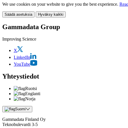
We use cookies on your website to give you the best experience.
Read
Säädä asetuksia
Hyväksy kaikki
Gammadata Group
Improving Science
X
LinkedIn
YouTube
Yhteystiedot
Ruotsi
Englanti
Norja
Suomi
Gammadata Finland Oy
Teknobulevardi 3-5