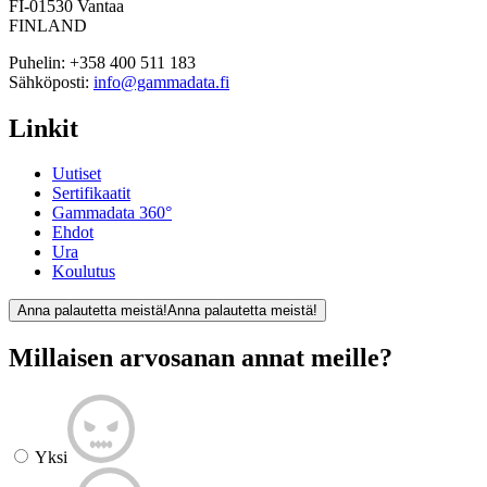
FI-01530 Vantaa
FINLAND
Puhelin:
+358 400 511 183
Sähköposti:
info@gammadata.fi
Linkit
Uutiset
Sertifikaatit
Gammadata 360°
Ehdot
Ura
Koulutus
Anna palautetta meistä!
Anna palautetta meistä!
Millaisen arvosanan annat meille?
Yksi