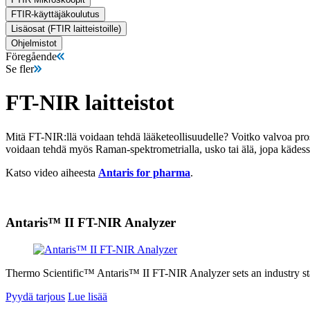
FTIR-käyttäjäkoulutus
Lisäosat (FTIR laitteistoille)
Ohjelmistot
Föregående
Se fler
FT-NIR laitteistot
Mitä FT-NIR:llä voidaan tehdä lääketeollisuudelle? Voitko valvoa proses
voidaan tehdä myös Raman-spektrometrialla, usko tai älä, jopa kädessä 
Katso video aiheesta
Antaris for pharma
.
Antaris™ II FT-NIR Analyzer
Thermo Scientific™ Antaris™ II FT-NIR Analyzer sets an industry sta
Pyydä tarjous
Lue lisää