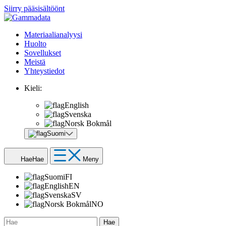
Siirry pääsisältöönt
Materiaalianalyysi
Huolto
Sovellukset
Meistä
Yhteystiedot
Kieli:
English
Svenska
Norsk Bokmål
Suomi
Hae
Hae
Meny
Suomi
FI
English
EN
Svenska
SV
Norsk Bokmål
NO
Hae