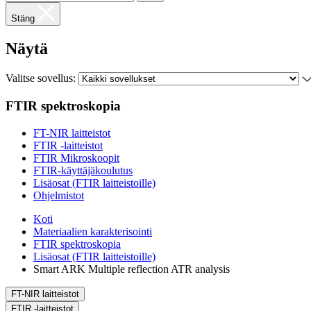
Stäng
Näytä
Valitse sovellus:
FTIR spektroskopia
FT-NIR laitteistot
FTIR -laitteistot
FTIR Mikroskoopit
FTIR-käyttäjäkoulutus
Lisäosat (FTIR laitteistoille)
Ohjelmistot
Koti
Materiaalien karakterisointi
FTIR spektroskopia
Lisäosat (FTIR laitteistoille)
Smart ARK Multiple reflection ATR analysis
FT-NIR laitteistot
FTIR -laitteistot