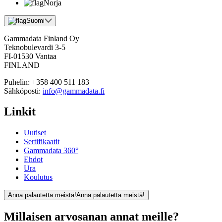
Norja
Suomi
Gammadata Finland Oy
Teknobulevardi 3-5
FI-01530 Vantaa
FINLAND
Puhelin:
+358 400 511 183
Sähköposti:
info@gammadata.fi
Linkit
Uutiset
Sertifikaatit
Gammadata 360°
Ehdot
Ura
Koulutus
Anna palautetta meistä!
Anna palautetta meistä!
Millaisen arvosanan annat meille?