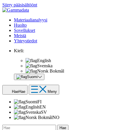
Siirry pääsisältöönt
Materiaalianalyysi
Huolto
Sovellukset
Meistä
Yhteystiedot
Kieli:
English
Svenska
Norsk Bokmål
Suomi
Hae
Hae
Meny
Suomi
FI
English
EN
Svenska
SV
Norsk Bokmål
NO
Hae