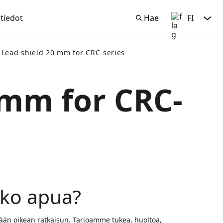
tiedot
Hae
FI
Hae
Suomi
Lead shield 20 mm for CRC-series
 mm for CRC-
tko apua?
än oikean ratkaisun. Tarjoamme tukea, huoltoa,