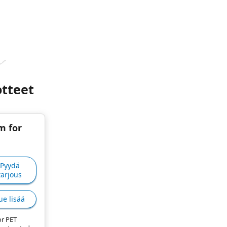
otteet
m for
Pyydä
tarjous
ue lisää
or PET