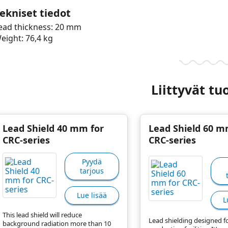
ekniset tiedot
ead thickness: 20 mm
eight: 76,4 kg
Liittyvät tu
Lead Shield 40 mm for
Lead Shield 60 m
CRC-series
CRC-series
Pyydä
tarjous
Lue lisää
L
This lead shield will reduce
Lead shielding designed f
background radiation more than 10