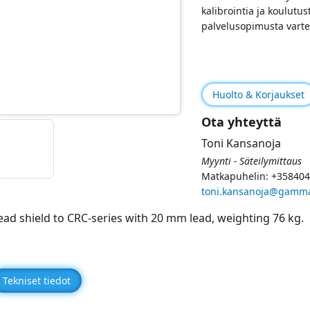
kalibrointia ja koulutus
palvelusopimusta varte
Huolto & Korjaukset
Ota yhteyttä
Toni Kansanoja
Myynti - Säteilymittaus
Matkapuhelin: +35840
toni.kansanoja@gamma
ead shield to CRC-series with 20 mm lead, weighting 76 kg.
Tekniset tiedot