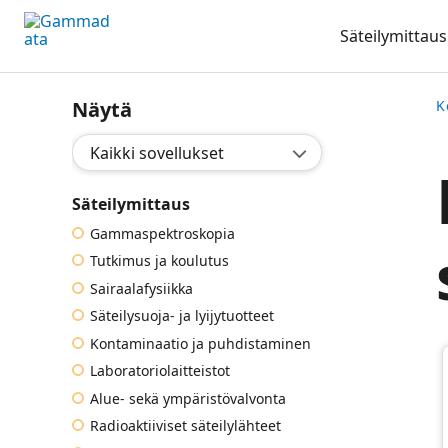
Siirry
Säteilymittaus
pääsisältöönt
Näytä
K
Valitse sovellus:
Säteilymittaus
Gammaspektroskopia
Tutkimus ja koulutus
Sairaalafysiikka
Säteilysuoja- ja lyijytuotteet
Kontaminaatio ja puhdistaminen
Laboratoriolaitteistot
Alue- sekä ympäristövalvonta
Radioaktiiviset säteilylähteet