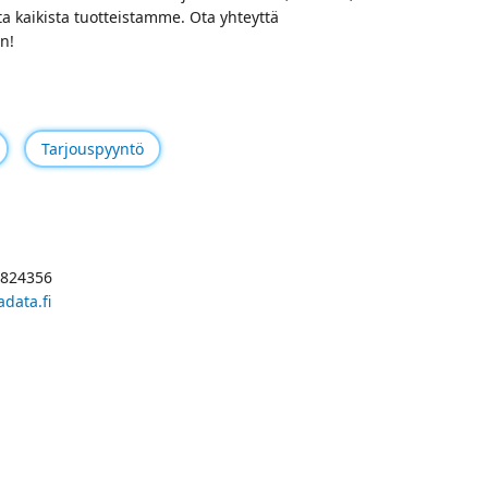
ta kaikista tuotteistamme. Ota yhteyttä
n!
Tarjouspyyntö
4824356
data.fi