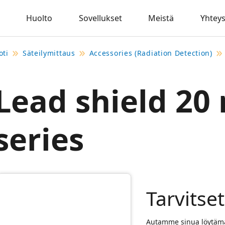
Huolto
Sovellukset
Meistä
Yhteys
oti
Säteilymittaus
Accessories (Radiation Detection)
Lead shield 20
series
Tarvitse
Autamme sinua löytämä