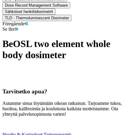
Dose Record Management Software
Sähköiset henkilödosimetrit
TLD - Thermoluminescent Dosimeter
Föregående
Se fler
BeOSL two element whole
body dosimeter
Tarvitsetko apua?
Autamme sinua löytämään oikean ratkaisun. Tarjoamme tukea,
huoltoa, kalibrointia ja koulutusta kaikista tuotteistamme. Ota
yhteyttä palvelusopimusta varten!
Huolto & Korjaukset
Tarjouspyyntö