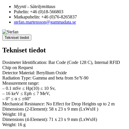
Myynti - Säteilymittaus
Puhelin: +46 (0)18-566803
Matkapuhelin: +46 (0)76-8265837
stefan.martensson@gammadata.se
Tekniset tiedot
Tekniset tiedot
Dosimeter Identification: Bar Code (Code 128 C), Internal RFID
Chip on Request
Detector Material: Beryllium Oxide
Radiation Type: Gamma and beta from Sr/Y-90
Measurement range:
– 0.1 mSv ≤ Hp(10) ≤ 10 Sv,
– 16 keV ≤ Eph ≤ 7 MeV,
– 0° ≤ α ≤ ±60°
Mechanical Resistance: No Effect for Drop Heights up to 2 m
Dimensions (2-Element): 58 x 23 x 9 mm (LxWxH )
Weight: 10 g
Dimensions (4-Element): 71 x 23 x 9 mm (LxWxH)
Weight: 16 g