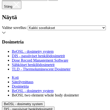
Stäng
Näytä
Valitse sovellus:
Dosimetria
BeOSL - dosimetry system
DIS - passiiviset henkilödosimetrit
Dose Record Management Software
Sähköiset henkilödosimetrit
TLD - Thermoluminescent Dosimeter
Koti
Säteilymittaus
Dosimetria
BeOSL - dosimetry system
BeOSL two element whole body dosimeter
BeOSL - dosimetry system
DIS - passiiviset henkilödosimetrit