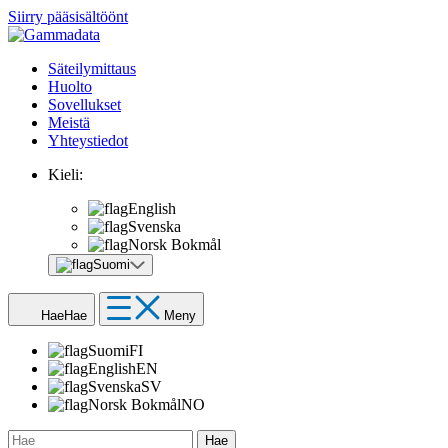
Siirry pääsisältöönt
Säteilymittaus
Huolto
Sovellukset
Meistä
Yhteystiedot
Kieli:
English
Svenska
Norsk Bokmål
Suomi
Hae
Hae
Meny
Suomi
FI
English
EN
Svenska
SV
Norsk Bokmål
NO
Hae