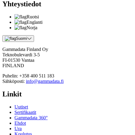
Yhteystiedot
Ruotsi
Englanti
Norja
Suomi
Gammadata Finland Oy
Teknobulevardi 3-5
FI-01530 Vantaa
FINLAND
Puhelin:
+358 400 511 183
Sähköposti:
info@gammadata.fi
Linkit
Uutiset
Sertifikaatit
Gammadata 360°
Ehdot
Ura
Koulutus