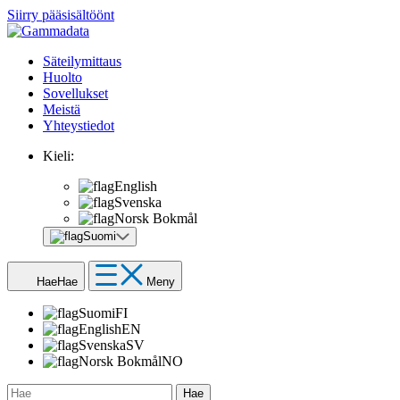
Siirry pääsisältöönt
Säteilymittaus
Huolto
Sovellukset
Meistä
Yhteystiedot
Kieli:
English
Svenska
Norsk Bokmål
Suomi
Hae
Hae
Meny
Suomi
FI
English
EN
Svenska
SV
Norsk Bokmål
NO
Hae