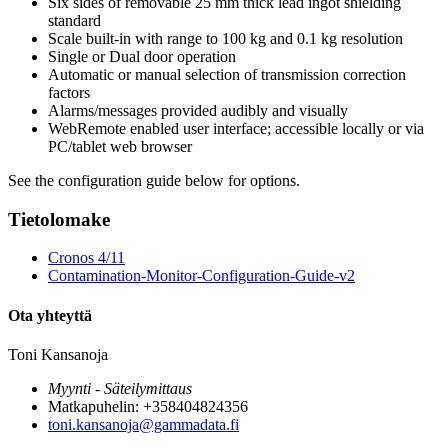
Six sides of removable 25 mm thick lead ingot shielding
standard
Scale built-in with range to 100 kg and 0.1 kg resolution
Single or Dual door operation
Automatic or manual selection of transmission correction
factors
Alarms/messages provided audibly and visually
WebRemote enabled user interface; accessible locally or via
PC/tablet web browser
See the configuration guide below for options.
Tietolomake
Cronos 4/11
Contamination-Monitor-Configuration-Guide-v2
Ota yhteyttä
Toni Kansanoja
Myynti - Säteilymittaus
Matkapuhelin: +358404824356
toni.kansanoja@gammadata.fi