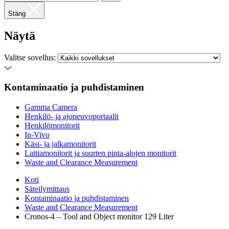
Stäng
Näytä
Valitse sovellus:
Kontaminaatio ja puhdistaminen
Gamma Camera
Henkilö- ja ajoneuvoportaalit
Henkilömonitorit
In-Vivo
Käsi- ja jalkamonitorit
Lattiamonitorit ja suurten pinta-alojen monitorit
Waste and Clearance Measurement
Koti
Säteilymittaus
Kontaminaatio ja puhdistaminen
Waste and Clearance Measurement
Cronos-4 – Tool and Object monitor 129 Liter