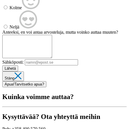
Kolme
Neljä
Anteeksi, en voi antaa arvosteluja, mutta voinko auttaa muuten?
Sähköposti:
Lähetä
Stäng
Apua!
Tarvitsetko apua?
Kuinka voimme auttaa?
Kysyttävää? Ota yhteyttä meihin
Puh:
+358 400 570 560