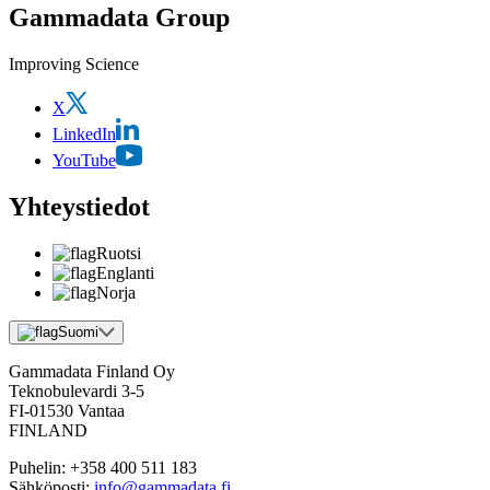
Gammadata Group
Improving Science
X
LinkedIn
YouTube
Yhteystiedot
Ruotsi
Englanti
Norja
Suomi
Gammadata Finland Oy
Teknobulevardi 3-5
FI-01530 Vantaa
FINLAND
Puhelin:
+358 400 511 183
Sähköposti:
info@gammadata.fi