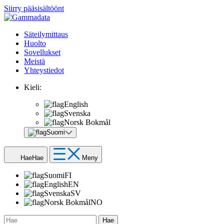
Siirry pääsisältöönt
Säteilymittaus
Huolto
Sovellukset
Meistä
Yhteystiedot
Kieli:
English
Svenska
Norsk Bokmål
Suomi
Hae
Hae
Meny
Suomi
FI
English
EN
Svenska
SV
Norsk Bokmål
NO
Hae