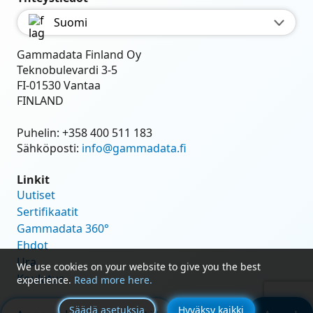
Suomi
Gammadata Finland Oy
Teknobulevardi 3-5
FI-01530 Vantaa
FINLAND
Puhelin:
+358 400 511 183
Sähköposti:
info@gammadata.fi
Linkit
Uutiset
Sertifikaatit
Gammadata 360°
Ehdot
Ura
We use cookies on your website to give you the best
Koulutus
experience.
Read more here.
Säädä asetuksia
Hyväksy kaikki