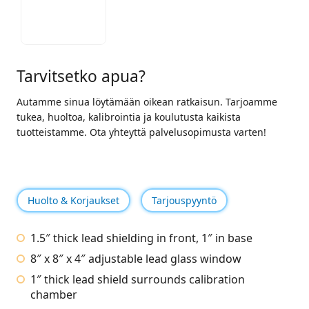
Tarvitsetko apua?
Autamme sinua löytämään oikean ratkaisun. Tarjoamme
tukea, huoltoa, kalibrointia ja koulutusta kaikista
tuotteistamme. Ota yhteyttä palvelusopimusta varten!
Huolto & Korjaukset
Tarjouspyyntö
1.5″ thick lead shielding in front, 1″ in base
8″ x 8″ x 4″ adjustable lead glass window
1″ thick lead shield surrounds calibration
chamber