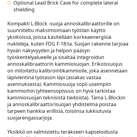
Optional Lead Brick Cave for complete lateral
shielding
Kompakti L-Block -suoja annoskalibraattorille on
suunniteltu maksimoimaan työtilan käyttö
yksiköissä, joissa käsitellään korkeaenergisiä
nuklideja, kuten FDG F‑18:ta. Suojan rakenne tarjoaa
hyvän näkyvyyden ja helpon pääsyn
työskentelyalueelle ja sisältää integroidun
annoskalibraattorin kammiosuojan. Erikoissuojus
on mitoitettu kalibrointikammiolle, joka asennetaan
läpivientinä työtason läpi (asiakas vastaa
asennuksesta). Kammiosuoja sopii useimpiin
kammioihin (yhteensopivuus on hyvä tarkistaa
kammiosuojan teknisistä tiedoista). Tämä L-Blockin
ja annoskalibraattorisuojan yhdistelmä poistaa
tarpeen hankkia erillisiä, toisiinsa lukkiutuvia
suojarengassarjoja.
Yksikkö on valmistettu teräkseen kapseloidusta