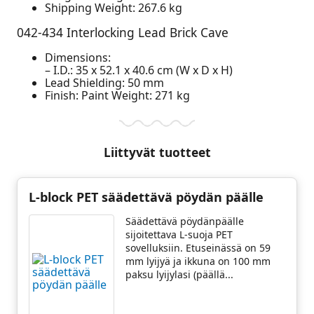
Shipping Weight: 267.6 kg
042-434 Interlocking Lead Brick Cave
Dimensions:
– I.D.: 35 x 52.1 x 40.6 cm (W x D x H)
Lead Shielding: 50 mm
Finish: Paint Weight: 271 kg
Liittyvät tuotteet
L-block PET säädettävä pöydän päälle
Säädettävä pöydänpäälle
sijoitettava L-suoja PET
sovelluksiin. Etuseinässä on 59
mm lyijyä ja ikkuna on 100 mm
paksu lyijylasi (päällä...