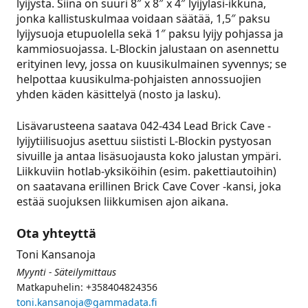
lyijystä. Siinä on suuri 8″ x 8″ x 4″ lyijylasi-ikkuna,
jonka kallistuskulmaa voidaan säätää, 1,5″ paksu
lyijysuoja etupuolella sekä 1″ paksu lyijy pohjassa ja
kammiosuojassa. L-Blockin jalustaan on asennettu
erityinen levy, jossa on kuusikulmainen syvennys; se
helpottaa kuusikulma-pohjaisten annossuojien
yhden käden käsittelyä (nosto ja lasku).
Lisävarusteena saatava 042‑434 Lead Brick Cave -
lyijytiilisuojus asettuu siististi L-Blockin pystyosan
sivuille ja antaa lisäsuojausta koko jalustan ympäri.
Liikkuviin hotlab-yksiköihin (esim. pakettiautoihin)
on saatavana erillinen Brick Cave Cover -kansi, joka
estää suojuksen liikkumisen ajon aikana.
Ota yhteyttä
Toni Kansanoja
Myynti - Säteilymittaus
Matkapuhelin: +358404824356
toni.kansanoja@gammadata.fi