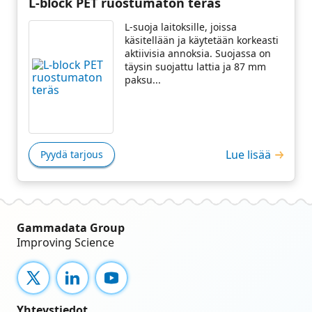
L-block PET ruostumaton teräs
L-suoja laitoksille, joissa
käsitellään ja käytetään korkeasti
aktiivisia annoksia. Suojassa on
täysin suojattu lattia ja 87 mm
paksu...
Lue lisää
Pyydä tarjous
Gammadata Group
Improving Science
X
LinkedIn
YouTube
Yhteystiedot