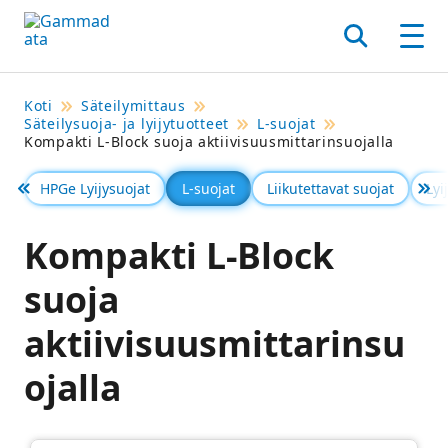
Siirry
pääsisältöönt
Hae
Men
Koti
Säteilymittaus
Säteilysuoja- ja lyijytuotteet
L-suojat
Kompakti L-Block suoja aktiivisuusmittarinsuojalla
HPGe Lyijysuojat
L-suojat
Liikutettavat suojat
Lyi
Föregående
Se 
Kompakti L-Block
suoja
aktiivisuusmittarinsu
ojalla