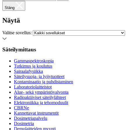
Stäng
Näytä
Valitse sovellus:
Säteilymittaus
Gammaspektroskopia
Tutkimus ja koulutus
Sairaalafysiikka
Säteilysuoja- ja lyijytuotteet
Kontaminaatio ja puhdistaminen
Laboratoriolaitteistot
Alue- sekä ympäristövalvonta
Radioaktiiviset säteilylähteet
Elektroniikka ja tehomoduulit
CBRNe
Kannettavat instrumentit
Dosimetriapalvelu
Dosimetria
Demolaitteiden myynti