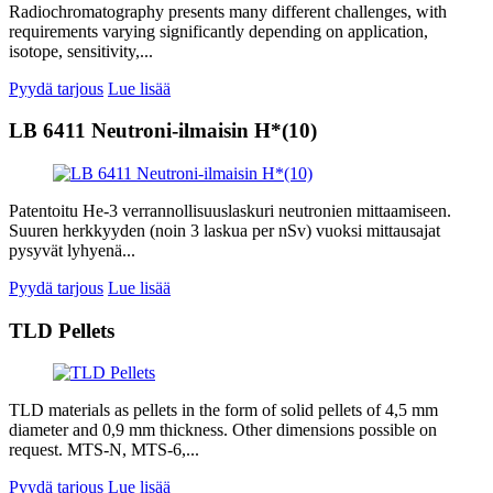
Radiochromatography presents many different challenges, with
requirements varying significantly depending on application,
isotope, sensitivity,...
Pyydä tarjous
Lue lisää
LB 6411 Neutroni-ilmaisin H*(10)
Patentoitu He-3 verrannollisuuslaskuri neutronien mittaamiseen.
Suuren herkkyyden (noin 3 laskua per nSv) vuoksi mittausajat
pysyvät lyhyenä...
Pyydä tarjous
Lue lisää
TLD Pellets
TLD materials as pellets in the form of solid pellets of 4,5 mm
diameter and 0,9 mm thickness. Other dimensions possible on
request. MTS-N, MTS-6,...
Pyydä tarjous
Lue lisää