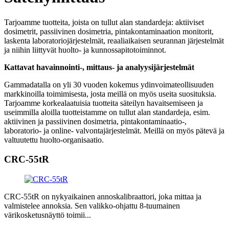
Tarjoamme tuotteita, joista on tullut alan standardeja: aktiiviset
dosimetrit, passiivinen dosimetria, pintakontaminaation monitorit,
laskenta laboratoriojärjestelmät, reaaliaikaisen seurannan järjestelmät
ja niihin liittyvät huolto- ja kunnossapitotoiminnot.
Kattavat havainnointi-, mittaus- ja analyysijärjestelmät
Gammadatalla on yli 30 vuoden kokemus ydinvoimateollisuuden
markkinoilla toimimisesta, josta meillä on myös useita suosituksia.
Tarjoamme korkealaatuisia tuotteita säteilyn havaitsemiseen ja
useimmilla aloilla tuotteistamme on tullut alan standardeja, esim.
aktiivinen ja passiivinen dosimetria, pintakontaminaatio-,
laboratorio- ja online- valvontajärjestelmät. Meillä on myös pätevä ja
valtuutettu huolto-organisaatio.
CRC-55tR
CRC-55tR on nykyaikainen annoskalibraattori, joka mittaa ja
valmistelee annoksia. Sen valikko-ohjattu 8-tuumainen
värikosketusnäyttö toimii...