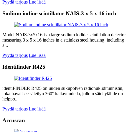
Pyydä tarjous
Lue lisää
Sodium iodine scintillator NAIS-3 x 5 x 16 inch
Model NAIS-3x5x16 is a large sodium iodide scintillation detector
measuring 3 x 5 x 16 inches in a stainless steel housing, including
a...
Pyydä tarjous
Lue lisää
Identifinder R425
identiFINDER R425 on uuden sukupolven radionukliditunnistin,
joka havaitsee säteilyn 360° kattavuudella, jolloin säteilylähde on
helppo...
Pyydä tarjous
Lue lisää
Accuscan