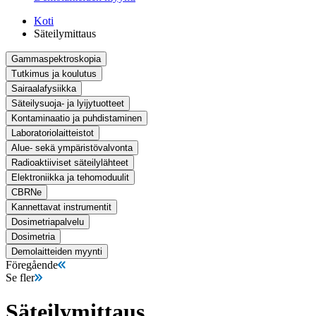
Koti
Säteilymittaus
Gammaspektroskopia
Tutkimus ja koulutus
Sairaalafysiikka
Säteilysuoja- ja lyijytuotteet
Kontaminaatio ja puhdistaminen
Laboratoriolaitteistot
Alue- sekä ympäristövalvonta
Radioaktiiviset säteilylähteet
Elektroniikka ja tehomoduulit
CBRNe
Kannettavat instrumentit
Dosimetriapalvelu
Dosimetria
Demolaitteiden myynti
Föregående
Se fler
Säteilymittaus