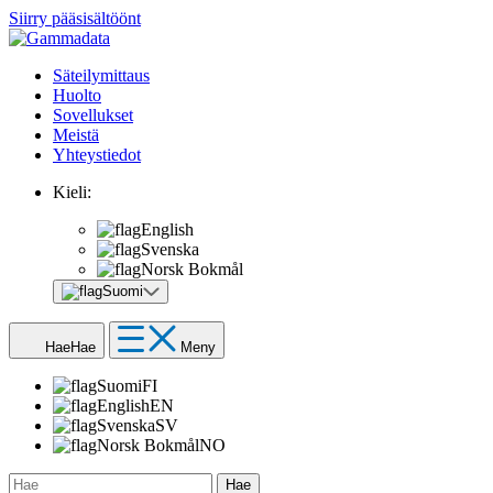
Siirry pääsisältöönt
Säteilymittaus
Huolto
Sovellukset
Meistä
Yhteystiedot
Kieli:
English
Svenska
Norsk Bokmål
Suomi
Hae
Hae
Meny
Suomi
FI
English
EN
Svenska
SV
Norsk Bokmål
NO
Hae