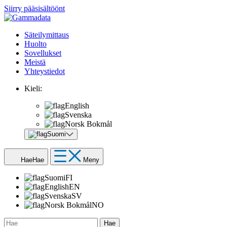
Siirry pääsisältöönt
Säteilymittaus
Huolto
Sovellukset
Meistä
Yhteystiedot
Kieli:
English
Svenska
Norsk Bokmål
Suomi
Hae
Hae
Meny
Suomi
FI
English
EN
Svenska
SV
Norsk Bokmål
NO
Hae