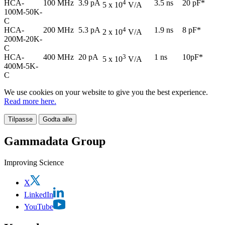
HCA-
100 MHz
3.9 pA
4
3.5 ns
20 pF*
5 x 10
V/A
100M-50K-
C
HCA-
200 MHz
5.3 pA
4
1.9 ns
8 pF*
2 x 10
V/A
200M-20K-
C
HCA-
400 MHz
20 pA
3
1 ns
10pF*
5 x 10
V/A
400M-5K-
C
We use cookies on your website to give you the best experience.
Read more here.
Tilpasse
Godta alle
Gammadata Group
Improving Science
X
LinkedIn
YouTube