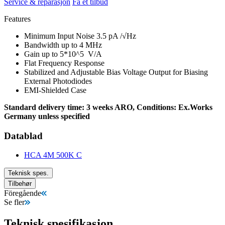
Service & reparasjon
Få et tilbud
Features
Minimum Input Noise 3.5 pA /√Hz
Bandwidth up to 4 MHz
Gain up to 5*10^5 V/A
Flat Frequency Response
Stabilized and Adjustable Bias Voltage Output for Biasing
External Photodiodes
EMI-Shielded Case
Standard delivery time: 3 weeks ARO, Conditions: Ex.Works
Germany unless specified
Datablad
HCA 4M 500K C
Teknisk spes.
Tilbehør
Föregående
Se fler
Teknisk spesifikasjon