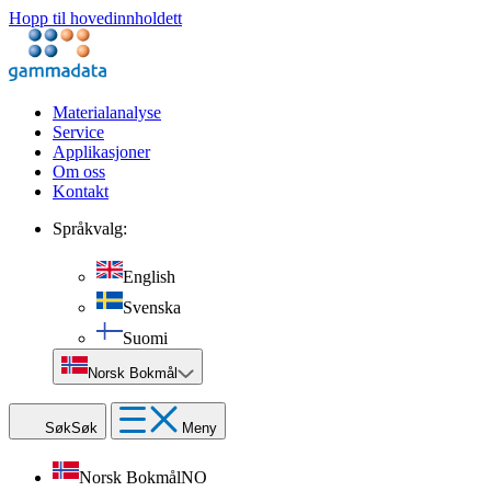
Hopp til hovedinnholdett
Materialanalyse
Service
Applikasjoner
Om oss
Kontakt
Språkvalg:
English
Svenska
Suomi
Norsk Bokmål
Søk
Søk
Meny
Norsk Bokmål
NO