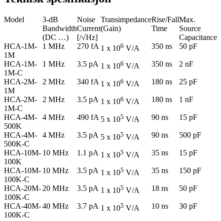
Model
3-dB
Noise
Transimpedance
Rise/Fall
Max.
Bandwidth
Current
(Gain)
Time
Source
(DC …)
[/√Hz]
Capacitance
HCA-1M-
1 MHz
270 fA
6
350 ns
50 pF
1 x 10
V/A
1M
HCA-1M-
1 MHz
3.5 pA
6
350 ns
2 nF
1 x 10
V/A
1M-C
HCA-2M-
2 MHz
340 fA
6
180 ns
25 pF
1 x 10
V/A
1M
HCA-2M-
2 MHz
3.5 pA
6
180 ns
1 nF
1 x 10
V/A
1M-C
HCA-4M-
4 MHz
490 fA
5
90 ns
15 pF
5 x 10
V/A
500K
HCA-4M-
4 MHz
3.5 pA
5
90 ns
500 pF
5 x 10
V/A
500K-C
HCA-10M-
10 MHz
1.1 pA
5
35 ns
15 pF
1 x 10
V/A
100K
HCA-10M-
10 MHz
3.5 pA
5
35 ns
150 pF
1 x 10
V/A
100K-C
HCA-20M-
20 MHz
3.5 pA
5
18 ns
50 pF
1 x 10
V/A
100K-C
HCA-40M-
40 MHz
3.7 pA
5
10 ns
30 pF
1 x 10
V/A
100K-C