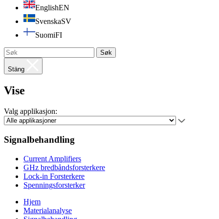
English
EN
Svenska
SV
Suomi
FI
Søk
Stäng
Vise
Valg applikasjon:
Signalbehandling
Current Amplifiers
GHz bredbåndsforsterkere
Lock-in Forsterkere
Spenningsforsterker
Hjem
Materialanalyse