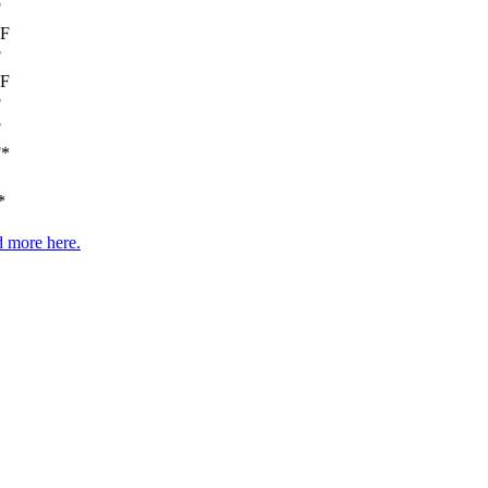
F
pF
F
pF
F
F
F*
*
*
 more here.