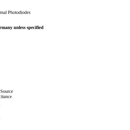
ernal Photodiodes
many unless specified
 Source
itance
F
F