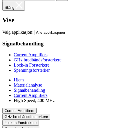
Stäng
Vise
Valg applikasjon:
Signalbehandling
Current Amplifiers
GHz bredbåndsforsterkere
Lock-in Forsterkere
Spenningsforsterker
Hjem
Materialanalyse
Signalbehandling
Current Amplifiers
High Speed, 400 MHz
Current Amplifiers
GHz bredbåndsforsterkere
Lock-in Forsterkere