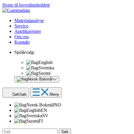
Hopp til hovedinnholdett
Materialanalyse
Service
Applikasjoner
Om oss
Kontakt
Språkvalg:
English
Svenska
Suomi
Norsk Bokmål
Søk
Søk
Meny
Norsk Bokmål
NO
English
EN
Svenska
SV
Suomi
FI
Søk