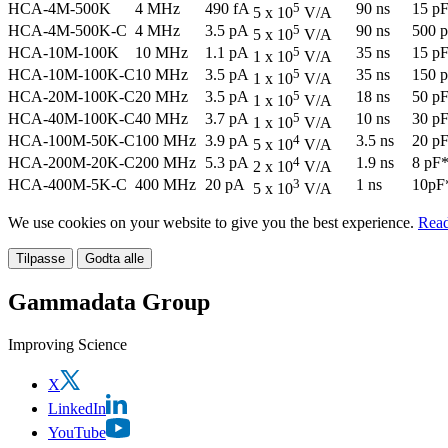
HCA-4M-500K
4 MHz
490 fA
5
90 ns
15 p
5 x 10
V/A
HCA-4M-500K-C
4 MHz
3.5 pA
5
90 ns
500 
5 x 10
V/A
HCA-10M-100K
10 MHz
1.1 pA
5
35 ns
15 p
1 x 10
V/A
HCA-10M-100K-C
10 MHz
3.5 pA
5
35 ns
150 
1 x 10
V/A
HCA-20M-100K-C
20 MHz
3.5 pA
5
18 ns
50 p
1 x 10
V/A
HCA-40M-100K-C
40 MHz
3.7 pA
5
10 ns
30 p
1 x 10
V/A
HCA-100M-50K-C
100 MHz
3.9 pA
4
3.5 ns
20 p
5 x 10
V/A
HCA-200M-20K-C
200 MHz
5.3 pA
4
1.9 ns
8 pF
2 x 10
V/A
HCA-400M-5K-C
400 MHz
20 pA
3
1 ns
10pF
5 x 10
V/A
We use cookies on your website to give you the best experience.
Read
Tilpasse
Godta alle
Gammadata Group
Improving Science
X
LinkedIn
YouTube