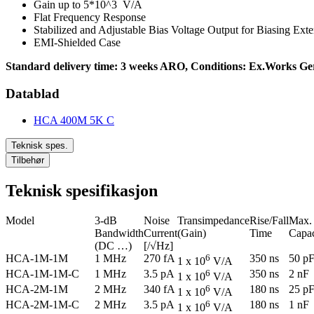
Gain up to 5*10^3 V/A
Flat Frequency Response
Stabilized and Adjustable Bias Voltage Output for Biasing Ext
EMI-Shielded Case
Standard delivery time: 3 weeks ARO, Conditions: Ex.Works Ger
Datablad
HCA 400M 5K C
Teknisk spes.
Tilbehør
Teknisk spesifikasjon
Model
3-dB
Noise
Transimpedance
Rise/Fall
Max.
Bandwidth
Current
(Gain)
Time
Capac
(DC …)
[/√Hz]
HCA-1M-1M
1 MHz
270 fA
6
350 ns
50 p
1 x 10
V/A
HCA-1M-1M-C
1 MHz
3.5 pA
6
350 ns
2 nF
1 x 10
V/A
HCA-2M-1M
2 MHz
340 fA
6
180 ns
25 p
1 x 10
V/A
HCA-2M-1M-C
2 MHz
3.5 pA
6
180 ns
1 nF
1 x 10
V/A