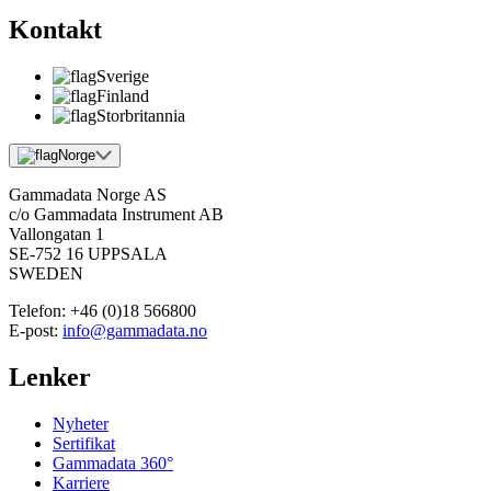
Kontakt
Sverige
Finland
Storbritannia
Norge
Gammadata Norge AS
c/o Gammadata Instrument AB
Vallongatan 1
SE-752 16 UPPSALA
SWEDEN
Telefon:
+46 (0)18 566800
E-post:
info@gammadata.no
Lenker
Nyheter
Sertifikat
Gammadata 360°
Karriere