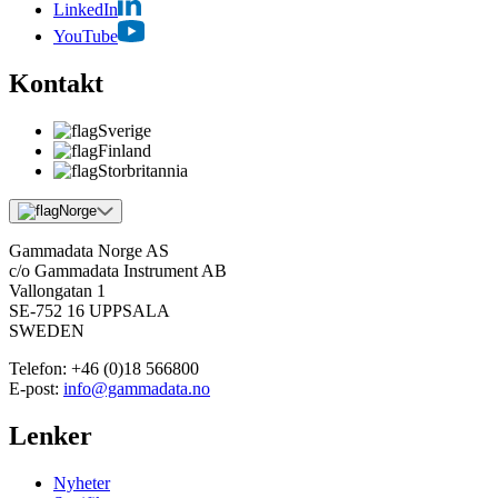
LinkedIn
YouTube
Kontakt
Sverige
Finland
Storbritannia
Norge
Gammadata Norge AS
c/o Gammadata Instrument AB
Vallongatan 1
SE-752 16 UPPSALA
SWEDEN
Telefon:
+46 (0)18 566800
E-post:
info@gammadata.no
Lenker
Nyheter