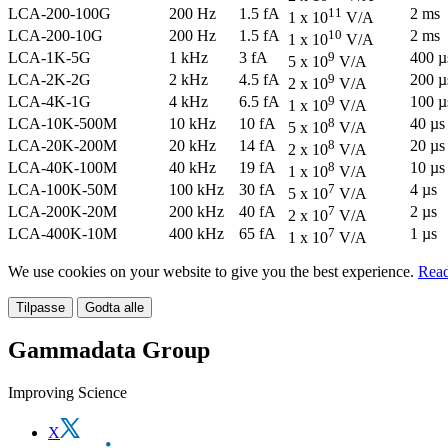
LCA-200-100G
200 Hz
1.5 fA
11
2 ms
1 x 10
V/A
LCA-200-10G
200 Hz
1.5 fA
10
2 ms
1 x 10
V/A
LCA-1K-5G
1 kHz
3 fA
9
400 µ
5 x 10
V/A
LCA-2K-2G
2 kHz
4.5 fA
9
200 µ
2 x 10
V/A
LCA-4K-1G
4 kHz
6.5 fA
9
100 µ
1 x 10
V/A
LCA-10K-500M
10 kHz
10 fA
8
40 µs
5 x 10
V/A
LCA-20K-200M
20 kHz
14 fA
8
20 µs
2 x 10
V/A
LCA-40K-100M
40 kHz
19 fA
8
10 µs
1 x 10
V/A
LCA-100K-50M
100 kHz
30 fA
7
4 µs
5 x 10
V/A
LCA-200K-20M
200 kHz
40 fA
7
2 µs
2 x 10
V/A
LCA-400K-10M
400 kHz
65 fA
7
1 µs
1 x 10
V/A
We use cookies on your website to give you the best experience.
Read
Tilpasse
Godta alle
Gammadata Group
Improving Science
X