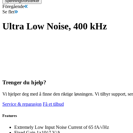
Spenningsforsterker
Föregående
Se fler
Ultra Low Noise, 400 kHz
Trenger du hjelp?
Vi hjelper deg med å finne den riktige løsningen. Vi tilbyr support, ser
Service & reparasjon
Få et tilbud
Features
Extremely Low Input Noise Current of 65 fA/√Hz
Fixed Gain 1×10^7 V/A