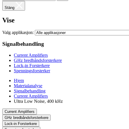
Stäng
Vise
Valg applikasjon:
Signalbehandling
Current Amplifiers
GHz bredbåndsforsterkere
Lock-in Forsterkere
Spenningsforsterker
Hjem
Materialanalyse
Signalbehandling
Current Amplifiers
Ultra Low Noise, 400 kHz
Current Amplifiers
GHz bredbåndsforsterkere
Lock-in Forsterkere