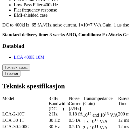
Low Pass Filter 400kHz
Flat frequency response
EMI-shielded case
DC to 400kHz, 65 fA/√Hz noise current, 1×10^7 V/A Gain, 1 µs rise/
Standard delivery time: 3 weeks ARO, Conditions: Ex.Works Ger
Datablad
LCA 400K 10M
Teknisk spes.
Tilbehør
Teknisk spesifikasjon
Model
3-dB
Noise
Transimpedance
Rise/F
Bandwidth
Current
(Gain)
Time
(DC …)
[/√Hz]
LCA-2-10T
2 Hz
0.18 fA
12
13
200 
10
and 10
V/A
LCA-30-1T
30 Hz
0.5 fA
12
12 ms
1 x 10
V/A
LCA-30-200G
30 Hz
0.5 fA
11
12 ms
2 x 10
V/A