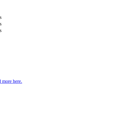
s
s
s
 more here.