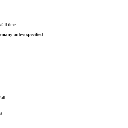
fall time
many unless specified
all
ms