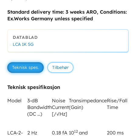
Standard delivery time: 3 weeks ARO, Conditions:
Ex.Works Germany unless specified
DATABLAD
LCA 1K 5G
Teknisk spes.
Tilbehør
Teknisk spesifikasjon
Model
3-dB
Noise
Transimpedance
Rise/Fall
Bandwidth
Current
(Gain)
Time
(DC …)
[/√Hz]
12
LCA-2-
2 Hz
0.18 fA
10
and
200 ms