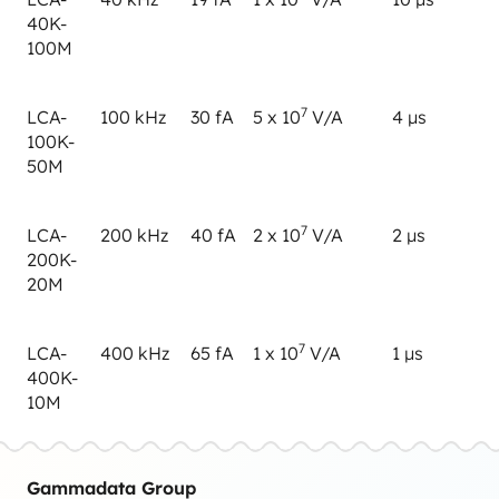
40K-
100M
7
LCA-
100 kHz
30 fA
5 x 10
V/A
4 µs
100K-
50M
7
LCA-
200 kHz
40 fA
2 x 10
V/A
2 µs
200K-
20M
7
LCA-
400 kHz
65 fA
1 x 10
V/A
1 µs
400K-
10M
Gammadata Group