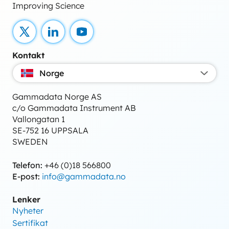
Improving Science
X
LinkedIn
YouTube
Kontakt
Norge
Gammadata Norge AS
c/o Gammadata Instrument AB
Vallongatan 1
SE-752 16 UPPSALA
SWEDEN
Telefon:
+46 (0)18 566800
E-post:
info@gammadata.no
Lenker
Nyheter
Sertifikat