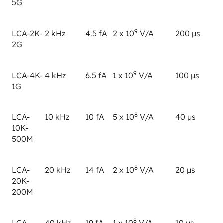
5G
9
LCA-2K-
2 kHz
4.5 fA
2 x 10
V/A
200 µs
2G
9
LCA-4K-
4 kHz
6.5 fA
1 x 10
V/A
100 µs
1G
8
LCA-
10 kHz
10 fA
5 x 10
V/A
40 µs
10K-
500M
8
LCA-
20 kHz
14 fA
2 x 10
V/A
20 µs
20K-
200M
8
LCA-
40 kHz
19 fA
1 x 10
V/A
10 µs