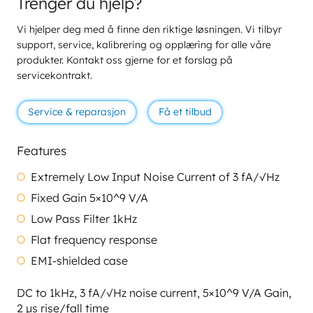
Trenger du hjelp?
Vi hjelper deg med å finne den riktige løsningen. Vi tilbyr
support, service, kalibrering og opplæring for alle våre
produkter. Kontakt oss gjerne for et forslag på
servicekontrakt.
Service & reparasjon
Få et tilbud
Features
Extremely Low Input Noise Current of 3 fA/√Hz
Fixed Gain 5×10^9 V/A
Low Pass Filter 1kHz
Flat frequency response
EMI-shielded case
DC to 1kHz, 3 fA/√Hz noise current, 5×10^9 V/A Gain,
2 µs rise/fall time