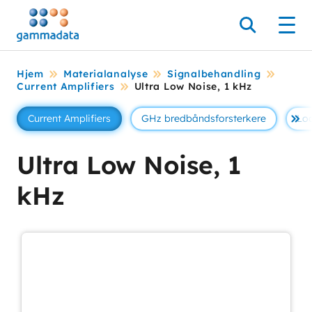
Hopp
til
Søk
Men
hovedinnholdett
Hjem
Materialanalyse
Signalbehandling
Current Amplifiers
Ultra Low Noise, 1 kHz
Current Amplifiers
GHz bredbåndsforsterkere
Loc
Se 
Ultra Low Noise, 1
kHz