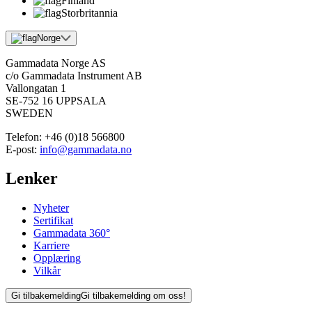
Finland
Storbritannia
Norge
Gammadata Norge AS
c/o Gammadata Instrument AB
Vallongatan 1
SE-752 16 UPPSALA
SWEDEN
Telefon:
+46 (0)18 566800
E-post:
info@gammadata.no
Lenker
Nyheter
Sertifikat
Gammadata 360°
Karriere
Opplæring
Vilkår
Gi tilbakemelding
Gi tilbakemelding om oss!