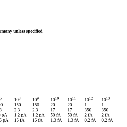
many unless specified
7
8
9
10
11
12
13
0
10
10
10
10
10
10
00
150
150
20
20
1
1
8
2.3
2.3
17
17
350
350
0 pA
1.2 pA
1.2 pA
50 fA
50 fA
2 fA
2 fA
.5 pA
15 fA
15 fA
1.3 fA
1.3 fA
0.2 fA
0.2 fA