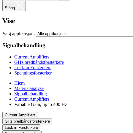
Stäng
Vise
Valg applikasjon:
Signalbehandling
Current Amplifiers
GHz bredbåndsforsterkere
Lock-in Forsterkere
Spenningsforsterker
Hjem
Materialanalyse
Signalbehandling
Current Amplifiers
Variable Gain, up to 400 Hz
Current Amplifiers
GHz bredbåndsforsterkere
Lock-in Forsterkere