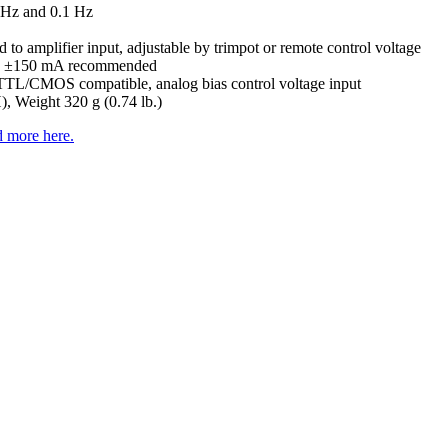
7 Hz and 0.1 Hz
to amplifier input, adjustable by trimpot or remote control voltage
., ±150 mA recommended
s, TTL/CMOS compatible, analog bias control voltage input
, Weight 320 g (0.74 lb.)
 more here.