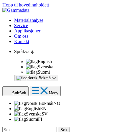
Hopp til hovedinnholdett
Materialanalyse
Service
Applikasjoner
Om oss
Kontakt
Språkvalg:
English
Svenska
Suomi
Norsk Bokmål
Søk
Søk
Meny
Norsk Bokmål
NO
English
EN
Svenska
SV
Suomi
FI
Søk