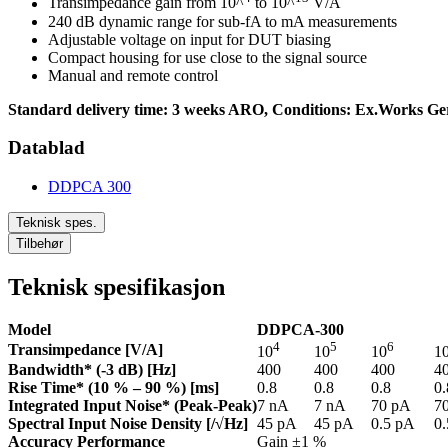
Transimpedance gain from 10^
to 10^
V/A
240 dB dynamic range for sub-fA to mA measurements
Adjustable voltage on input for DUT biasing
Compact housing for use close to the signal source
Manual and remote control
Standard delivery time: 3 weeks ARO, Conditions: Ex.Works Ger
Datablad
DDPCA 300
Teknisk spes.
Tilbehør
Teknisk spesifikasjon
Model
DDPCA-300
4
5
6
Transimpedance [V/A]
10
10
10
1
Bandwidth* (-3 dB) [Hz]
400
400
400
4
Rise Time* (10 % – 90 %) [ms]
0.8
0.8
0.8
0.
Integrated Input Noise* (Peak-Peak)
7 nA
7 nA
70 pA
7
Spectral Input Noise Density [/√Hz]
45 pA
45 pA
0.5 pA
0
Accuracy Performance
Gain ±1 %