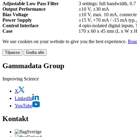
Adjustable Low Pass Filter
3 settings: full bandwidth, 0.
Output Performance
±10 V, ±30 mA
Bias Voltage
±10 V, max. 10 mA, connected 
Power Supply
±15 V, +70 mA / -15 mA typ
Control Interface
4 opto-isolated digital input
Case
170 x 60 x 45 mm (L x W x H)
We use cookies on your website to give you the best experience.
Read
Tilpasse
Godta alle
Gammadata Group
Improving Science
X
LinkedIn
YouTube
Kontakt
Sverige