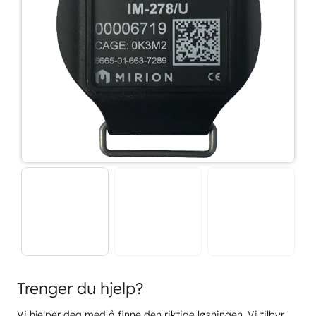
Trenger du hjelp?
Vi hjelper deg med å finne den riktige løsningen. Vi tilbyr