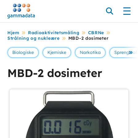
Hopp
til
Søk
Men
hovedinnholdett
Hjem
Radioaktivitetsmåling
CBRNe
Strålning og nukleære
MBD-2 dosimeter
Biologiske
Kjemiske
Narkotika
Sprengstof
Se 
MBD-2 dosimeter