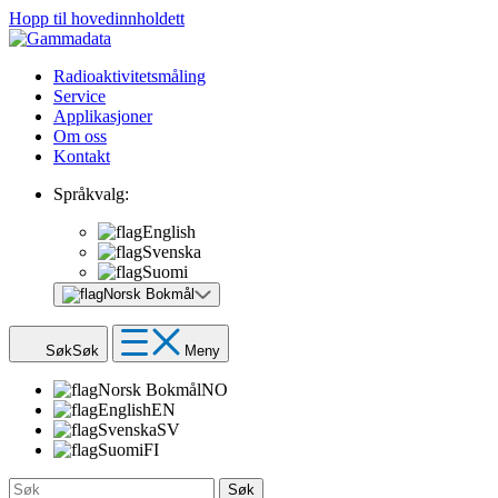
Hopp til hovedinnholdett
Radioaktivitetsmåling
Service
Applikasjoner
Om oss
Kontakt
Språkvalg:
English
Svenska
Suomi
Norsk Bokmål
Søk
Søk
Meny
Norsk Bokmål
NO
English
EN
Svenska
SV
Suomi
FI
Søk