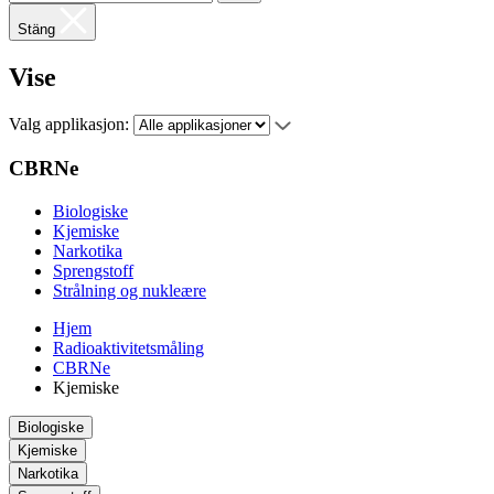
Stäng
Vise
Valg applikasjon:
CBRNe
Biologiske
Kjemiske
Narkotika
Sprengstoff
Strålning og nukleære
Hjem
Radioaktivitetsmåling
CBRNe
Kjemiske
Biologiske
Kjemiske
Narkotika