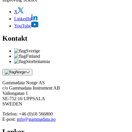
X
LinkedIn
YouTube
Kontakt
Sverige
Finland
Storbritannia
Norge
Gammadata Norge AS
c/o Gammadata Instrument AB
Vallongatan 1
SE-752 16 UPPSALA
SWEDEN
Telefon:
+46 (0)18 566800
E-post:
info@gammadata.no
Lenker