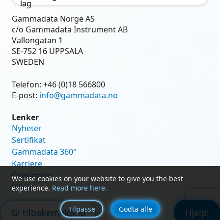
Gammadata Norge AS
c/o Gammadata Instrument AB
Vallongatan 1
SE-752 16 UPPSALA
SWEDEN
Telefon:
+46 (0)18 566800
E-post:
info@gammadata.no
Lenker
Nyheter
Sertifikat
Gammadata 360°
Karriere
Opplæring
We use cookies on your website to give you the best
Vilkår
experience.
Read more here.
Tilpasse
Godta alle
Gi tilbakemelding
Hjelp!