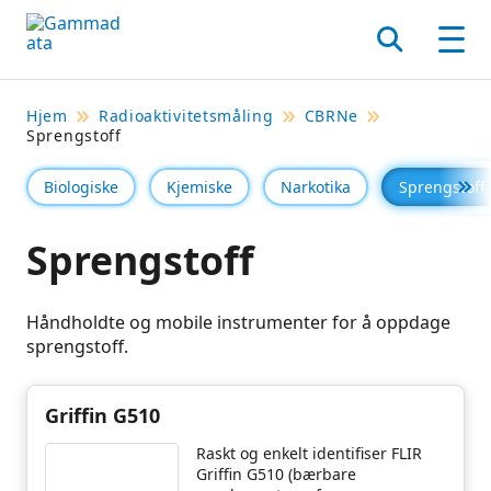
Hopp
til
Søk
Men
hovedinnholdett
Hjem
Radioaktivitetsmåling
CBRNe
Sprengstoff
Biologiske
Kjemiske
Narkotika
Sprengstoff
Se 
Sprengstoff
Håndholdte og mobile instrumenter for å oppdage
sprengstoff.
Griffin G510
Raskt og enkelt identifiser FLIR
Griffin G510 (bærbare