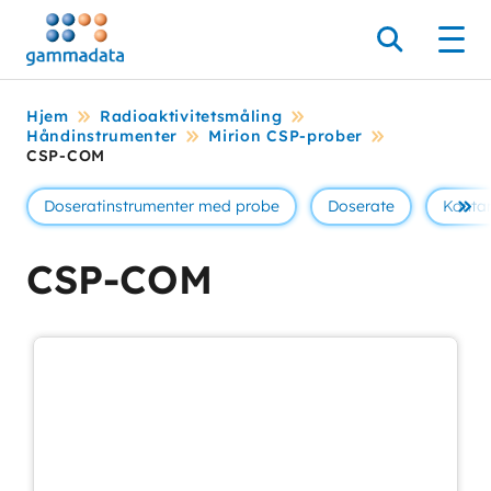
Hopp
til
Søk
Men
hovedinnholdett
Hjem
Radioaktivitetsmåling
Håndinstrumenter
Mirion CSP-prober
CSP-COM
Doseratinstrumenter med probe
Doserate
Konta
Se 
CSP-COM