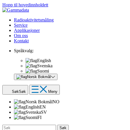
Hopp til hovedinnholdett
Radioaktivitetsmåling
Service
Applikasjoner
Om oss
Kontakt
Språkvalg:
English
Svenska
Suomi
Norsk Bokmål
Søk
Søk
Meny
Norsk Bokmål
NO
English
EN
Svenska
SV
Suomi
FI
Søk