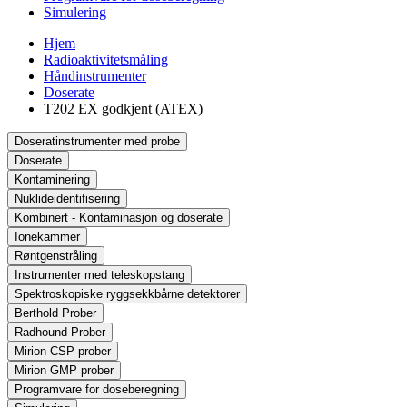
Simulering
Hjem
Radioaktivitetsmåling
Håndinstrumenter
Doserate
T202 EX godkjent (ATEX)
Doseratinstrumenter med probe
Doserate
Kontaminering
Nuklideidentifisering
Kombinert - Kontaminasjon og doserate
Ionekammer
Røntgenstråling
Instrumenter med teleskopstang
Spektroskopiske ryggsekkbårne detektorer
Berthold Prober
Radhound Prober
Mirion CSP-prober
Mirion GMP prober
Programvare for doseberegning