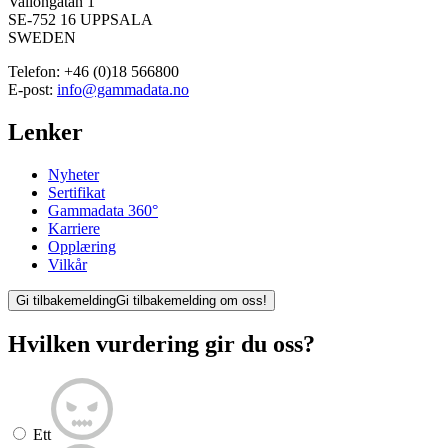
Vallongatan 1
SE-752 16 UPPSALA
SWEDEN
Telefon:
+46 (0)18 566800
E-post:
info@gammadata.no
Lenker
Nyheter
Sertifikat
Gammadata 360°
Karriere
Opplæring
Vilkår
Gi tilbakemelding
Gi tilbakemelding om oss!
Hvilken vurdering gir du oss?
Ett