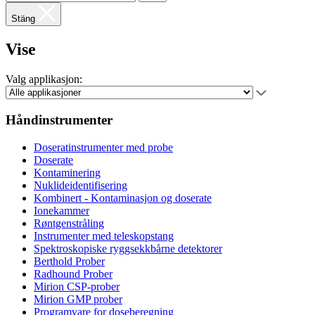
Stäng
Vise
Valg applikasjon:
Håndinstrumenter
Doseratinstrumenter med probe
Doserate
Kontaminering
Nuklideidentifisering
Kombinert - Kontaminasjon og doserate
Ionekammer
Røntgenstråling
Instrumenter med teleskopstang
Spektroskopiske ryggsekkbårne detektorer
Berthold Prober
Radhound Prober
Mirion CSP-prober
Mirion GMP prober
Programvare for doseberegning