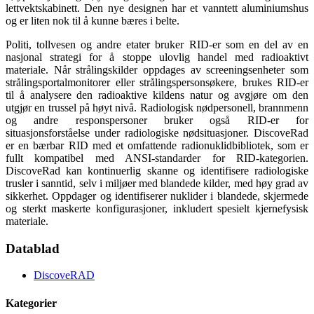
lettvektskabinett. Den nye designen har et vanntett aluminiumshus
og er liten nok til å kunne bæres i belte.
Politi, tollvesen og andre etater bruker RID-er som en del av en
nasjonal strategi for å stoppe ulovlig handel med radioaktivt
materiale. Når strålingskilder oppdages av screeningsenheter som
strålingsportalmonitorer eller strålingspersonsøkere, brukes RID-er
til å analysere den radioaktive kildens natur og avgjøre om den
utgjør en trussel på høyt nivå. Radiologisk nødpersonell, brannmenn
og andre responspersoner bruker også RID-er for
situasjonsforståelse under radiologiske nødsituasjoner. DiscoveRad
er en bærbar RID med et omfattende radionuklidbibliotek, som er
fullt kompatibel med ANSI-standarder for RID-kategorien.
DiscoveRad kan kontinuerlig skanne og identifisere radiologiske
trusler i sanntid, selv i miljøer med blandede kilder, med høy grad av
sikkerhet. Oppdager og identifiserer nuklider i blandede, skjermede
og sterkt maskerte konfigurasjoner, inkludert spesielt kjernefysisk
materiale.
Datablad
DiscoveRAD
Kategorier