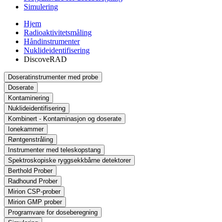
Simulering
Hjem
Radioaktivitetsmåling
Håndinstrumenter
Nuklideidentifisering
DiscoveRAD
Doseratinstrumenter med probe
Doserate
Kontaminering
Nuklideidentifisering
Kombinert - Kontaminasjon og doserate
Ionekammer
Røntgenstråling
Instrumenter med teleskopstang
Spektroskopiske ryggsekkbårne detektorer
Berthold Prober
Radhound Prober
Mirion CSP-prober
Mirion GMP prober
Programvare for doseberegning