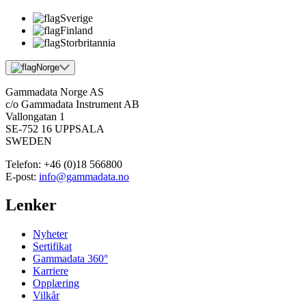
Sverige
Finland
Storbritannia
Norge
Gammadata Norge AS
c/o Gammadata Instrument AB
Vallongatan 1
SE-752 16 UPPSALA
SWEDEN
Telefon:
+46 (0)18 566800
E-post:
info@gammadata.no
Lenker
Nyheter
Sertifikat
Gammadata 360°
Karriere
Opplæring
Vilkår