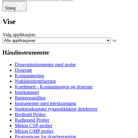
Stäng
Vise
Valg applikasjon:
Håndinstrumenter
Doseratinstrumenter med probe
Doserate
Kontaminering
Nuklideidentifisering
Kombinert - Kontaminasjon og doserate
Ionekammer
Røntgenstråling
Instrumenter med teleskopstang
Spektroskopiske ryggsekkbårne detektorer
Berthold Prober
Radhound Prober
Mirion CSP-prober
Mirion GMP prober
Programvare for doseberegning