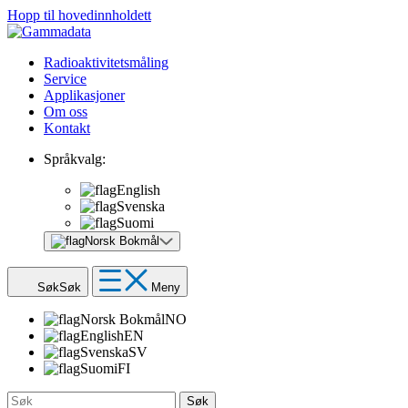
Hopp til hovedinnholdett
Radioaktivitetsmåling
Service
Applikasjoner
Om oss
Kontakt
Språkvalg:
English
Svenska
Suomi
Norsk Bokmål
Søk
Søk
Meny
Norsk Bokmål
NO
English
EN
Svenska
SV
Suomi
FI
Søk